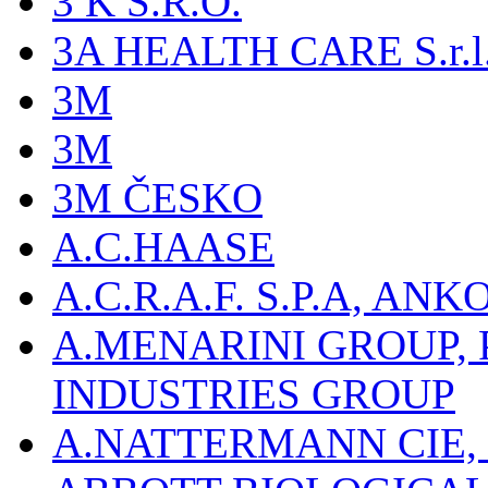
3 K S.R.O.
3A HEALTH CARE S.r.l. -
3M
3M
3M ČESKO
A.C.HAASE
A.C.R.A.F. S.P.A, AN
A.MENARINI GROUP,
INDUSTRIES GROUP
A.NATTERMANN CIE, 