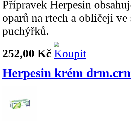
Přípravek Herpesin obsahuje
oparů na rtech a obličeji ve
puchýřků.
252,00 Kč
Herpesin krém drm.cr