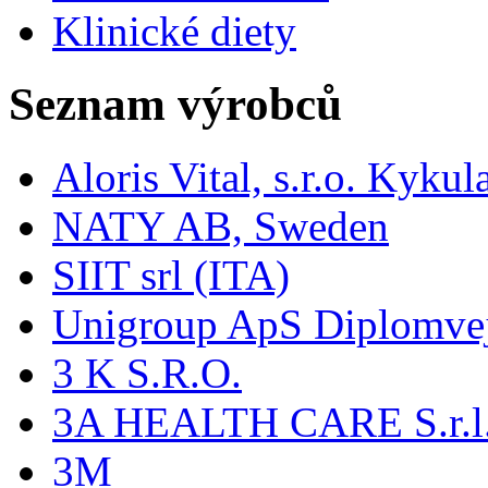
Klinické diety
Seznam výrobců
Aloris Vital, s.r.o. Kyk
NATY AB, Sweden
SIIT srl (ITA)
Unigroup ApS Diplomve
3 K S.R.O.
3A HEALTH CARE S.r.l. -
3M