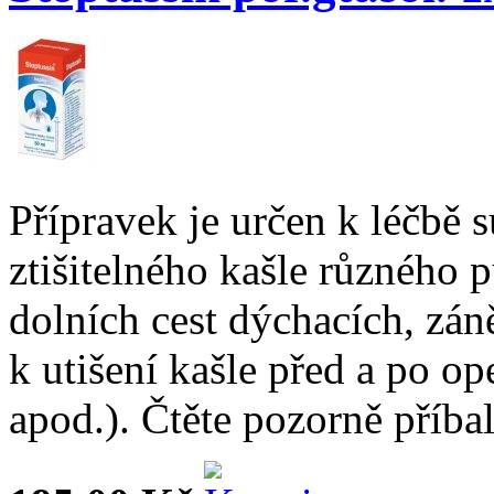
Přípravek je určen k léčbě 
ztišitelného kašle různého 
dolních cest dýchacích, záně
k utišení kašle před a po op
apod.). Čtěte pozorně příbal