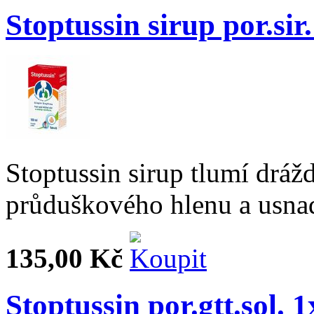
Stoptussin sirup por.sir
Stoptussin sirup tlumí dráž
průduškového hlenu a usnad
135,00 Kč
Stoptussin por.gtt.sol. 