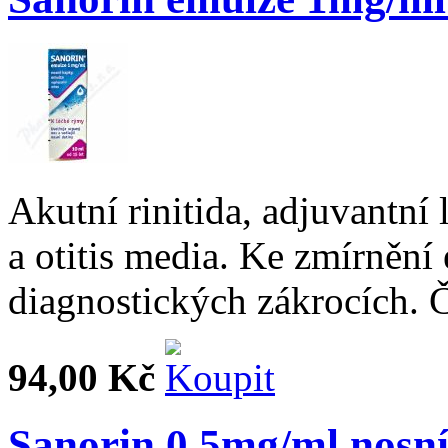
Akutní rinitida, adjuvantní
a otitis media. Ke zmírnění 
diagnostických zákrocích. Č
94,00 Kč
Sanorin 0,5mg/ml nosn