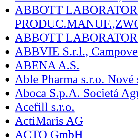
ABBOTT LABORATORIE
PRODUC.MANUF.,ZW
ABBOTT LABORATORI
ABBVIE S.r.l., Campover
ABENA A.S.
Able Pharma s.r.o. Nové
Aboca S.p.A. Societá Agr
Acefill s.r.o.
ActiMaris AG
ACTO GmbH