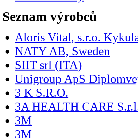
Seznam výrobců
Aloris Vital, s.r.o. Kyk
NATY AB, Sweden
SIIT srl (ITA)
Unigroup ApS Diplomve
3 K S.R.O.
3A HEALTH CARE S.r.l. -
3M
3M