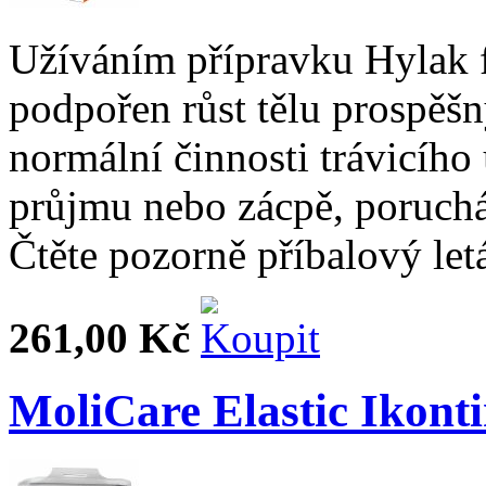
Užíváním přípravku Hylak f
podpořen růst tělu prospěšn
normální činnosti trávicího 
průjmu nebo zácpě, poruchác
Čtěte pozorně příbalový let
261,00 Kč
MoliCare Elastic Ikont