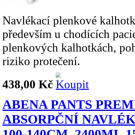
Navlékací plenkové kalhotk
především u chodících paci
plenkových kalhotkách, poho
riziko protečení.
438,00 Kč
ABENA PANTS PRE
ABSORPČNÍ NAVLÉK
100-140CM, 2400ML,