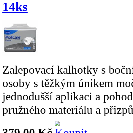
14ks
Zalepovací kalhotky s boční
osoby s těžkým únikem moč
jednodušší aplikaci a pohodl
pružného materiálu a přizpů
379,00 Kč