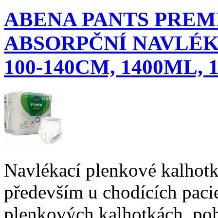
ABENA PANTS PRE
ABSORPČNÍ NAVLÉK
100-140CM, 1400ML, 
Navlékací plenkové kalhotk
především u chodících paci
plenkových kalhotkách, poho