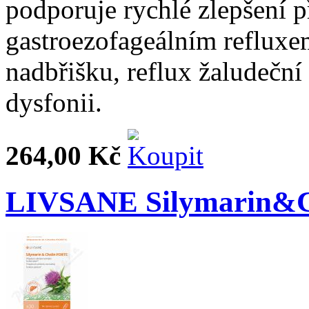
podporuje rychlé zlepšení p
gastroezofageálním refluxem,
nadbřišku, reflux žaludeční 
dysfonii.
264,00 Kč
LIVSANE Silymarin&C