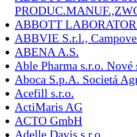
PRODUC.MANUF.,ZW
ABBOTT LABORATORI
ABBVIE S.r.l., Campover
ABENA A.S.
Able Pharma s.r.o. Nové
Aboca S.p.A. Societá Agr
Acefill s.r.o.
ActiMaris AG
ACTO GmbH
Adelle Davis s.r.o