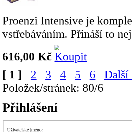
Proenzi Intensive je kompl
vstřebáváním. Přináší to ne
616,00 Kč
[ 1 ]
2
3
4
5
6
Další
Položek/stránek: 80/6
Přihlášení
Uživatelské jméno: