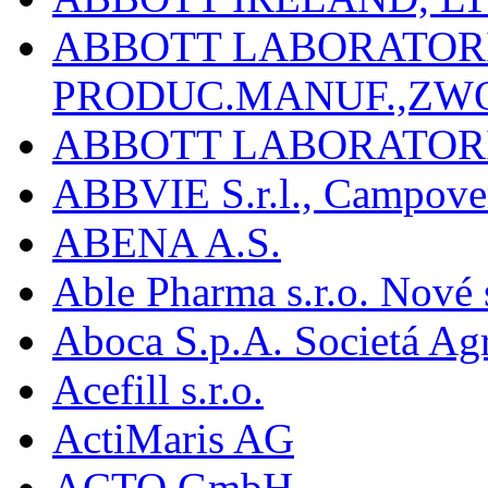
ABBOTT LABORATORIE
PRODUC.MANUF.,ZW
ABBOTT LABORATORI
ABBVIE S.r.l., Campover
ABENA A.S.
Able Pharma s.r.o. Nové
Aboca S.p.A. Societá Agr
Acefill s.r.o.
ActiMaris AG
ACTO GmbH