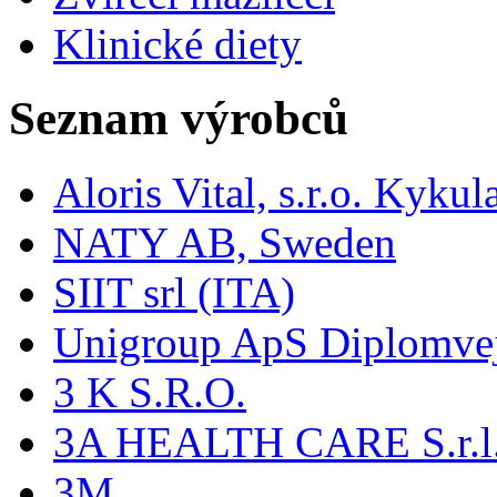
Klinické diety
Seznam výrobců
Aloris Vital, s.r.o. Kyk
NATY AB, Sweden
SIIT srl (ITA)
Unigroup ApS Diplomve
3 K S.R.O.
3A HEALTH CARE S.r.l. -
3M