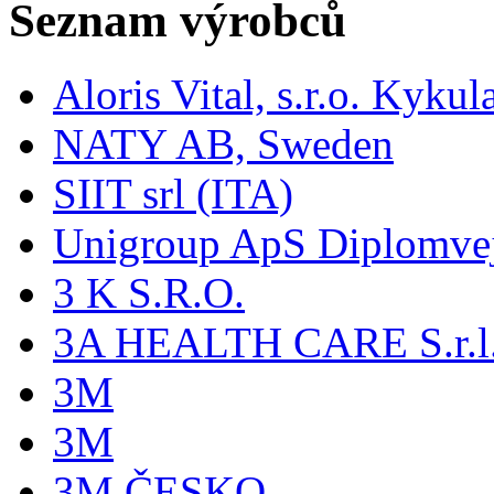
Seznam výrobců
Aloris Vital, s.r.o. Kyk
NATY AB, Sweden
SIIT srl (ITA)
Unigroup ApS Diplomve
3 K S.R.O.
3A HEALTH CARE S.r.l. -
3M
3M
3M ČESKO