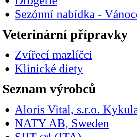
Drogerie
Sezónní nabídka - Vánoc
Veterinární přípravky
Zvířecí mazlíčci
Klinické diety
Seznam výrobců
Aloris Vital, s.r.o. Kyk
NATY AB, Sweden
SIIT srl (ITA)