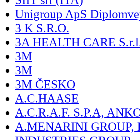
Unigroup ApS Diplomve
3 K S.R.O.
3A HEALTH CARE S.r.l. -
3M
3M
3M ČESKO
A.C.HAASE
A.C.R.A.F. S.P.A, AN
A.MENARINI GROUP,