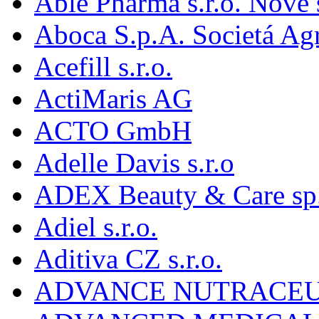
Able Pharma s.r.o. Nové
Aboca S.p.A. Societá Agr
Acefill s.r.o.
ActiMaris AG
ACTO GmbH
Adelle Davis s.r.o
ADEX Beauty & Care sp. 
Adiel s.r.o.
Aditiva CZ s.r.o.
ADVANCE NUTRACEU