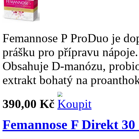
Femannose P ProDuo je dop
prášku pro přípravu nápoje
Obsahuje D-manózu, probio
extrakt bohatý na proantho
390,00 Kč
Femannose F Direkt 30