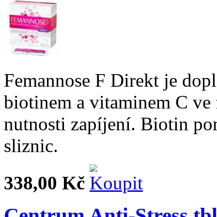
Femannose F Direkt je dop
biotinem a vitaminem C ve 
nutnosti zapíjení. Biotin p
sliznic.
338,00 Kč
Centrum Anti-Stress tbl