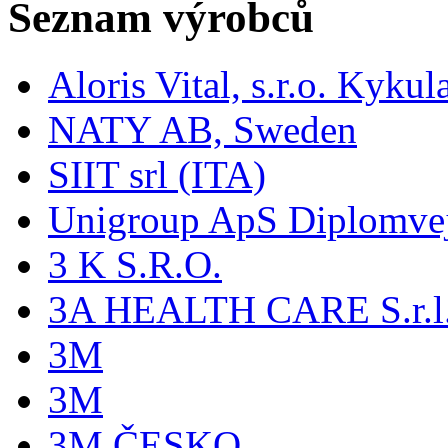
Seznam výrobců
Aloris Vital, s.r.o. Kyk
NATY AB, Sweden
SIIT srl (ITA)
Unigroup ApS Diplomve
3 K S.R.O.
3A HEALTH CARE S.r.l. -
3M
3M
3M ČESKO