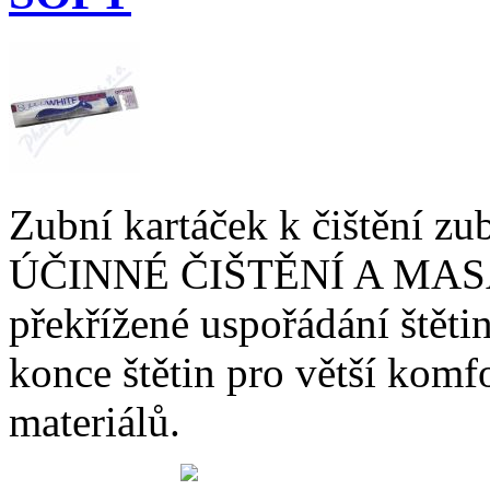
Zubní kartáček k čištění zu
ÚČINNÉ ČIŠTĚNÍ A MASÁŽ
překřížené uspořádání štěti
konce štětin pro větší komf
materiálů.