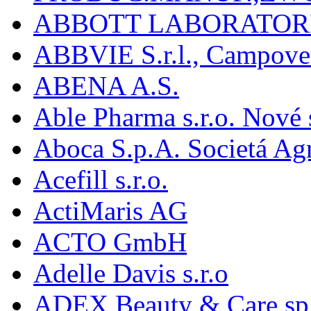
ABBOTT LABORATORI
ABBVIE S.r.l., Campover
ABENA A.S.
Able Pharma s.r.o. Nové
Aboca S.p.A. Societá Agr
Acefill s.r.o.
ActiMaris AG
ACTO GmbH
Adelle Davis s.r.o
ADEX Beauty & Care sp. 