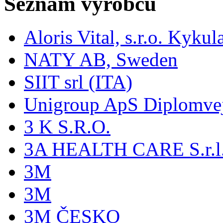
Seznam výrobců
Aloris Vital, s.r.o. Kyk
NATY AB, Sweden
SIIT srl (ITA)
Unigroup ApS Diplomve
3 K S.R.O.
3A HEALTH CARE S.r.l. -
3M
3M
3M ČESKO