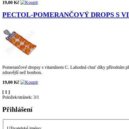
19,00 Kč
PECTOL-POMERANČOVÝ DROPS S VIT
Pomerančové dropsy s vitamínem C. Lahodná chuť díky přírodním příchu
zdravější než bonbon.
19,00 Kč
[ 1 ]
Položek/stránek: 3/1
Přihlášení
Uživatelské jméno: