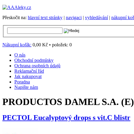
Přeskočit na:
hlavní text stránky
|
navigaci
|
vyhledávání
|
nákupní koš
Nákupní košík:
0,00 Kč
•
položek:
0
O nás
Obchodní podmínky
Ochrana osobních údajů
Reklamační řád
Jak nakupovat
Poradna
Napište nám
PRODUCTOS DAMEL S.A. (E)
PECTOL Eucalyptový drops s vit.C blistr