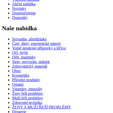
Akční nabídka
Novinky
Doporučujeme
Doprodej
Naše nabídka
Sexualita, afrodiziaka
Čaje, diety, energetické nápoje
Volně prodejné přípravky a léčiva
Oči, brýle
Děti, maminky
Stres, nervozita, spánek
Zdravotnický materiál
Obuv
Kosmetika
Přírodní produkty
Ostatní
Vitamíny, minerály
Ženy řeší problémy
Muži řeší problémy
Zdravotní technika
ŽENY A MUŽI ŘEŠÍ PROBLÉMY
Drogerie