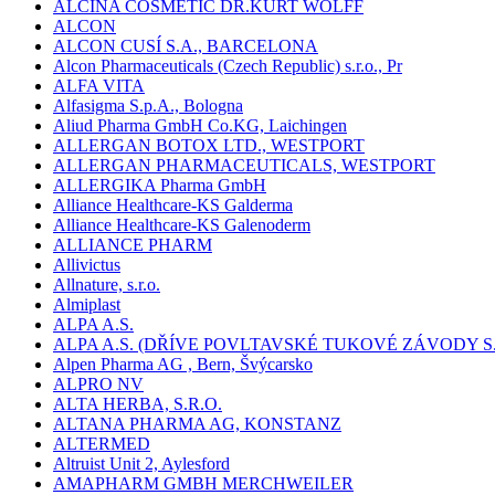
ALCINA COSMETIC DR.KURT WOLFF
ALCON
ALCON CUSÍ S.A., BARCELONA
Alcon Pharmaceuticals (Czech Republic) s.r.o., Pr
ALFA VITA
Alfasigma S.p.A., Bologna
Aliud Pharma GmbH Co.KG, Laichingen
ALLERGAN BOTOX LTD., WESTPORT
ALLERGAN PHARMACEUTICALS, WESTPORT
ALLERGIKA Pharma GmbH
Alliance Healthcare-KS Galderma
Alliance Healthcare-KS Galenoderm
ALLIANCE PHARM
Allivictus
Allnature, s.r.o.
Almiplast
ALPA A.S.
ALPA A.S. (DŘÍVE POVLTAVSKÉ TUKOVÉ ZÁVODY S.
Alpen Pharma AG , Bern, Švýcarsko
ALPRO NV
ALTA HERBA, S.R.O.
ALTANA PHARMA AG, KONSTANZ
ALTERMED
Altruist Unit 2, Aylesford
AMAPHARM GMBH MERCHWEILER