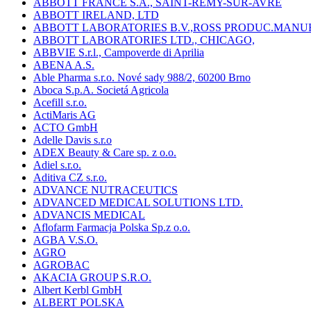
ABBOTT FRANCE S.A., SAINT-REMY-SUR-AVRE
ABBOTT IRELAND, LTD
ABBOTT LABORATORIES B.V.,ROSS PRODUC.MANU
ABBOTT LABORATORIES LTD., CHICAGO,
ABBVIE S.r.l., Campoverde di Aprilia
ABENA A.S.
Able Pharma s.r.o. Nové sady 988/2, 60200 Brno
Aboca S.p.A. Societá Agricola
Acefill s.r.o.
ActiMaris AG
ACTO GmbH
Adelle Davis s.r.o
ADEX Beauty & Care sp. z o.o.
Adiel s.r.o.
Aditiva CZ s.r.o.
ADVANCE NUTRACEUTICS
ADVANCED MEDICAL SOLUTIONS LTD.
ADVANCIS MEDICAL
Aflofarm Farmacja Polska Sp.z o.o.
AGBA V.S.O.
AGRO
AGROBAC
AKACIA GROUP S.R.O.
Albert Kerbl GmbH
ALBERT POLSKA