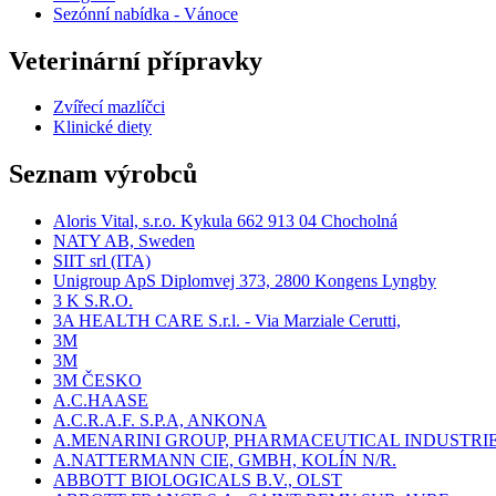
Sezónní nabídka - Vánoce
Veterinární přípravky
Zvířecí mazlíčci
Klinické diety
Seznam výrobců
Aloris Vital, s.r.o. Kykula 662 913 04 Chocholná
NATY AB, Sweden
SIIT srl (ITA)
Unigroup ApS Diplomvej 373, 2800 Kongens Lyngby
3 K S.R.O.
3A HEALTH CARE S.r.l. - Via Marziale Cerutti,
3M
3M
3M ČESKO
A.C.HAASE
A.C.R.A.F. S.P.A, ANKONA
A.MENARINI GROUP, PHARMACEUTICAL INDUSTRI
A.NATTERMANN CIE, GMBH, KOLÍN N/R.
ABBOTT BIOLOGICALS B.V., OLST