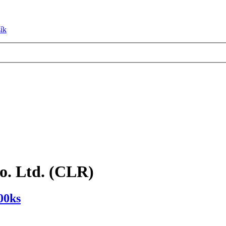
ík
o. Ltd. (CLR)
00ks