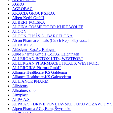
AGRO
AGROBAC
AKACIA GROUP S.R.O.
Albert Kerbl GmbH
ALBERT POLSKA
ALCINA COSMETIC DR.KURT WOLFF
ALCON
ALCON CUSÍ S.A., BARCELONA
Alcon Pharmaceuticals (Czech Republic) s.r.o., Pr
ALFA VITA
Alfasigma S.p.A., Bologna
Aliud Pharma GmbH Co.KG, Laichingen
ALLERGAN BOTOX LTD., WESTPORT
ALLERGAN PHARMACEUTICALS, WESTPORT
ALLERGIKA Pharma GmbH
Alliance Healthcare-KS Galderma
Alliance Healthcare-KS Galenoderm
ALLIANCE PHARM
Allivictus
Allnature, s.r.o.
Almiplast
ALPA A.S.
ALPA A.S. (DŘÍVE POVLTAVSKÉ TUKOVÉ ZÁVODY S.
Alpen Pharma AG , Bern, Švýcarsko