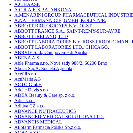
A.C.HAASE
A.C.R.A.F. S.P.A, ANKONA
A.MENARINI GROUP, PHARMACEUTICAL INDUSTRI
A.NATTERMANN CIE, GMBH, KOLÍN N/R.
ABBOTT BIOLOGICALS B.V., OLST
ABBOTT FRANCE S.A., SAINT-REMY-SUR-AVRE
ABBOTT IRELAND, LTD
ABBOTT LABORATORIES B.V.,ROSS PRODUC.MANU
ABBOTT LABORATORIES LTD., CHICAGO,
ABBVIE S.r.l., Campoverde di Aprilia
ABENA A.S.
Able Pharma s.r.o. Nové sady 988/2, 60200 Brno
Aboca S.p.A. Societá Agricola
Acefill s.r.o.
ActiMaris AG
ACTO GmbH
Adelle Davis s.r.o
ADEX Beauty & Care sp. z o.o.
Adiel s.r.o.
Aditiva CZ s.r.o.
ADVANCE NUTRACEUTICS
ADVANCED MEDICAL SOLUTIONS LTD.
ADVANCIS MEDICAL
Aflofarm Farmacja Polska Sp.z o.o.
AGBA V.S.O.