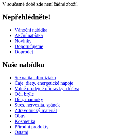
V současné době zde není žádné zboží.
Nepřehlédněte!
Vánoční nabídka
Akční nabídka
Novinky
Doporučujeme
Doprodej
Naše nabídka
Sexualita, afrodiziaka
Čaje, diety, energetické nápoje
Volně prodejné přípravky a léčiva
Oči, brýle
Děti, maminky
Stres, nervozita, spánek
Zdravotnický materiál
Obuv
Kosmetika
Přírodní produkty
Ostatní