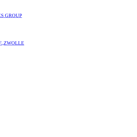
ES GROUP
F.,ZWOLLE