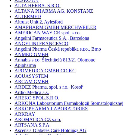
ALPRO NV
ALTA HERBA, S.R.O.
ALTANA PHARMA AG, KONSTANZ
ALTERMED
Altruist Unit 2, Aylesford
AMAPHARM GMBH MERCHWEILER
AMERICAN WAY CR spol. s r.o.
Angelini Farmaceutica S.A., Barcelona
ANGELINI FRANCESCO
Angelini Pharma Česká republika s.r.o., Brno
ANMED GMBH
Annabis s.r.o. Šlechtitelů 813/21 Olomouc
Apipharma
APOMEDICA GMBH CO.KG
AQUASYSTEM
ARCAM GMBH
ARDEZ Pharma, spol. s r.o., Kosoř
Ardio-Medica a.s.
AREKO SPOL.S.R.O.
ARKONA Laboratorium Farmakologii Stomatologicznej
ARKOPHARMA LABORATORIES
ARKRAY
AROMATICA CZ s.r.o.
ARTSANA S.P.A.
Ascensia Diabetes Care Holdings AG