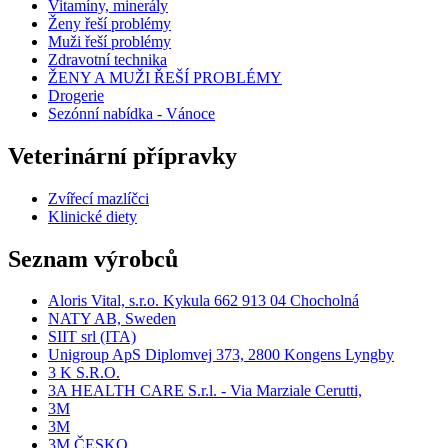
Vitamíny, minerály
Ženy řeší problémy
Muži řeší problémy
Zdravotní technika
ŽENY A MUŽI ŘEŠÍ PROBLÉMY
Drogerie
Sezónní nabídka - Vánoce
Veterinární přípravky
Zvířecí mazlíčci
Klinické diety
Seznam výrobců
Aloris Vital, s.r.o. Kykula 662 913 04 Chocholná
NATY AB, Sweden
SIIT srl (ITA)
Unigroup ApS Diplomvej 373, 2800 Kongens Lyngby
3 K S.R.O.
3A HEALTH CARE S.r.l. - Via Marziale Cerutti,
3M
3M
3M ČESKO