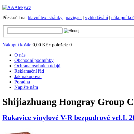
Přeskočit na:
hlavní text stránky
|
navigaci
|
vyhledávání
|
nákupní koš
Nákupní košík:
0,00 Kč
•
položek:
0
O nás
Obchodní podmínky
Ochrana osobních údajů
Reklamační řád
Jak nakupovat
Poradna
Napište nám
Shijiazhuang Hongray Group C
Rukavice vinylové V-R bezpudrové vel.L 2