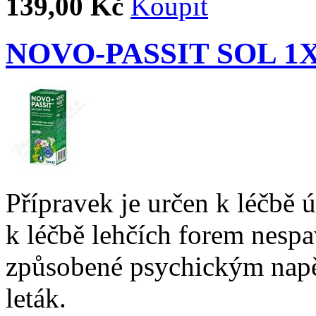
139,00 Kč
NOVO-PASSIT SOL 1
Přípravek je určen k léčbě 
k léčbě lehčích forem nespav
způsobené psychickým napě
leták.