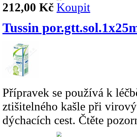
212,00 Kč
Tussin por.gtt.sol.1x25
Přípravek se používá k léčb
ztišitelného kašle při virov
dýchacích cest. Čtěte pozor