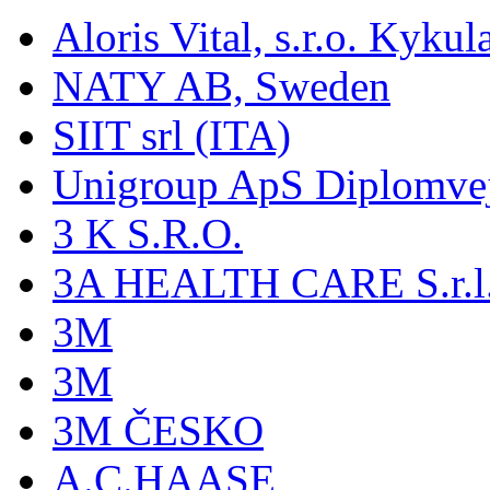
Aloris Vital, s.r.o. Kyk
NATY AB, Sweden
SIIT srl (ITA)
Unigroup ApS Diplomve
3 K S.R.O.
3A HEALTH CARE S.r.l. -
3M
3M
3M ČESKO
A.C.HAASE