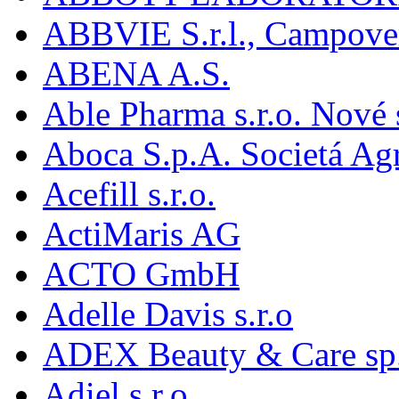
ABBVIE S.r.l., Campover
ABENA A.S.
Able Pharma s.r.o. Nové
Aboca S.p.A. Societá Agr
Acefill s.r.o.
ActiMaris AG
ACTO GmbH
Adelle Davis s.r.o
ADEX Beauty & Care sp. 
Adiel s.r.o.