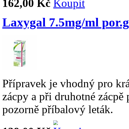
162,00 Kč
Laxygal 7.5mg/ml por.g
Přípravek je vhodný pro krá
zácpy a při druhotné zácpě 
pozorně příbalový leták.