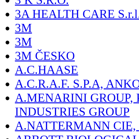
3A HEALTH CARE S.r.l. -
3M
3M
3M ČESKO
A.C.HAASE
A.C.R.A.F. S.P.A, AN
A.MENARINI GROUP,
INDUSTRIES GROUP
A.NATTERMANN CIE, 