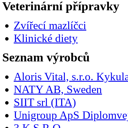
Veterinární přípravky
Zvířecí mazlíčci
Klinické diety
Seznam výrobců
Aloris Vital, s.r.o. Kyk
NATY AB, Sweden
SIIT srl (ITA)
Unigroup ApS Diplomve
3 K S.R.O.