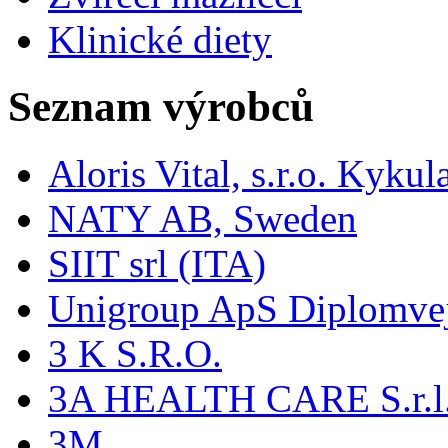
Klinické diety
Seznam výrobců
Aloris Vital, s.r.o. Kyk
NATY AB, Sweden
SIIT srl (ITA)
Unigroup ApS Diplomve
3 K S.R.O.
3A HEALTH CARE S.r.l. -
3M