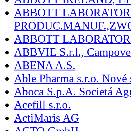
ABBOTT LABORATORIE
PRODUC.MANUF.,ZW
ABBOTT LABORATORI
ABBVIE S.r.l., Campover
ABENA A.S.
Able Pharma s.r.o. Nové
Aboca S.p.A. Societá Agr
Acefill s.r.o.
ActiMaris AG
ACTO GmbH