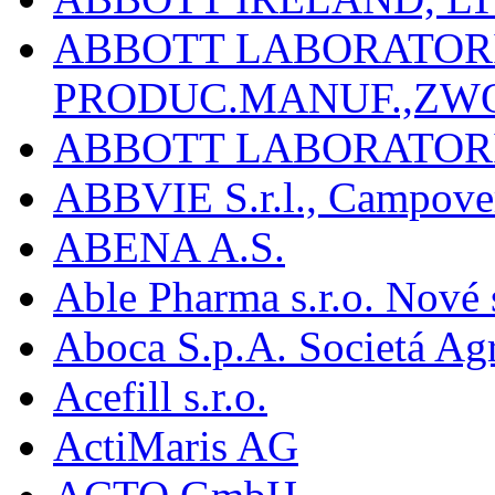
ABBOTT LABORATORIE
PRODUC.MANUF.,ZW
ABBOTT LABORATORI
ABBVIE S.r.l., Campover
ABENA A.S.
Able Pharma s.r.o. Nové
Aboca S.p.A. Societá Agr
Acefill s.r.o.
ActiMaris AG