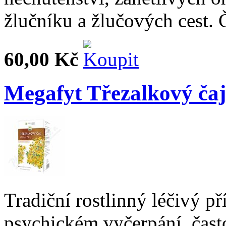
žlučníku a žlučových cest. 
60,00 Kč
Megafyt Třezalkový čaj
Tradiční rostlinný léčivý p
psychickém vyčerpání, čast