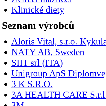
Klinické diety
Seznam výrobců
Aloris Vital, s.r.o. Kyk
NATY AB, Sweden
SIIT srl (ITA)
Unigroup ApS Diplomve
3 K S.R.O.
3A HEALTH CARE S.r.l. -
3M