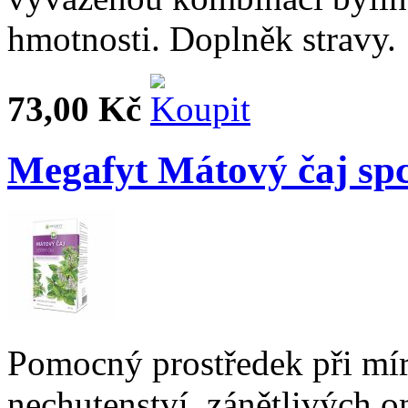
hmotnosti. Doplněk stravy.
73,00 Kč
Megafyt Mátový čaj spc
Pomocný prostředek při mír
nechutenství, zánětlivých o