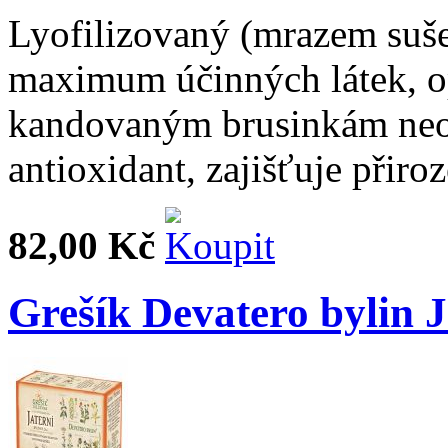
Lyofilizovaný (mrazem suš
maximum účinných látek, o
kandovaným brusinkám neob
antioxidant, zajišťuje přir
82,00 Kč
Grešík Devatero bylin J