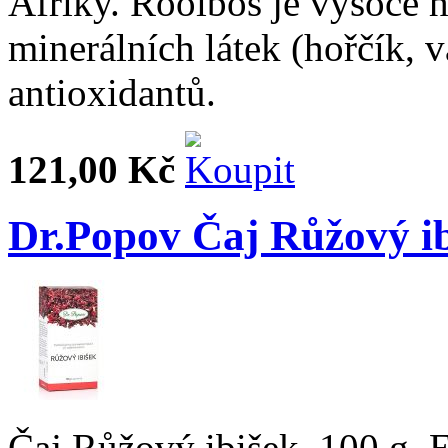
Afriky. Rooibos je vysoce 
minerálních látek (hořčík, v
antioxidantů.
121,00 Kč
Dr.Popov Čaj Růžový ib
Čaj Růžový ibišek, 100 g. 