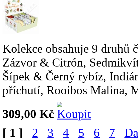
Kolekce obsahuje 9 druhů č
Zázvor & Citrón, Sedmikví
Šípek & Černý rybíz, Indiá
příchutí, Rooibos Malina,
309,00 Kč
[ 1 ]
2
3
4
5
6
7
Da