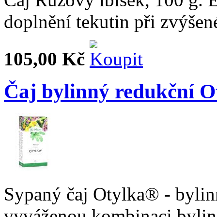
doplnění tekutin při zvýšen
105,00 Kč
Čaj bylinný redukční O
Sypaný čaj Otylka® - bylin
vyváženou kombinaci bylin,