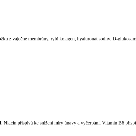
ožku z vaječné membrány, rybí kolagen, hyaluronát sodný, D-glukosamin 
acin přispívá ke snížení míry únavy a vyčerpání. Vitamin B6 přispívá