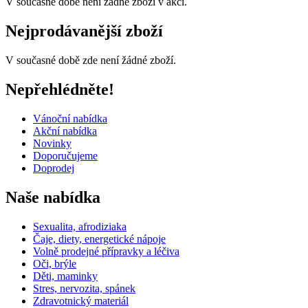
V současné době není žádné zboží v akci.
Nejprodávanější zboží
V současné době zde není žádné zboží.
Nepřehlédněte!
Vánoční nabídka
Akční nabídka
Novinky
Doporučujeme
Doprodej
Naše nabídka
Sexualita, afrodiziaka
Čaje, diety, energetické nápoje
Volně prodejné přípravky a léčiva
Oči, brýle
Děti, maminky
Stres, nervozita, spánek
Zdravotnický materiál