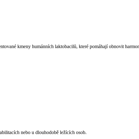
kmeny humánních laktobacilů, které pomáhají obnovit harmonii při
ilitacích nebo u dlouhodobě ležících osob.