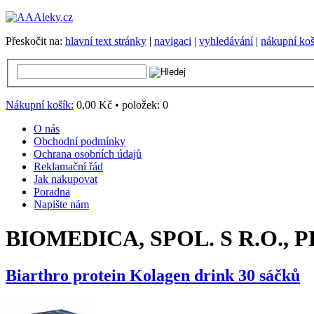
Přeskočit na:
hlavní text stránky
|
navigaci
|
vyhledávání
|
nákupní koš
Nákupní košík:
0,00 Kč
•
položek:
0
O nás
Obchodní podmínky
Ochrana osobních údajů
Reklamační řád
Jak nakupovat
Poradna
Napište nám
BIOMEDICA, SPOL. S R.O., 
Biarthro protein Kolagen drink 30 sáčků