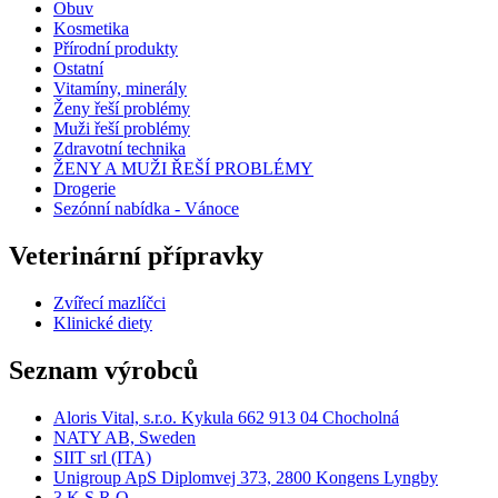
Obuv
Kosmetika
Přírodní produkty
Ostatní
Vitamíny, minerály
Ženy řeší problémy
Muži řeší problémy
Zdravotní technika
ŽENY A MUŽI ŘEŠÍ PROBLÉMY
Drogerie
Sezónní nabídka - Vánoce
Veterinární přípravky
Zvířecí mazlíčci
Klinické diety
Seznam výrobců
Aloris Vital, s.r.o. Kykula 662 913 04 Chocholná
NATY AB, Sweden
SIIT srl (ITA)
Unigroup ApS Diplomvej 373, 2800 Kongens Lyngby
3 K S.R.O.