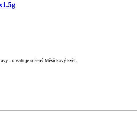
x1.5g
ravy - obsahuje sušený Měsíčkový květ.