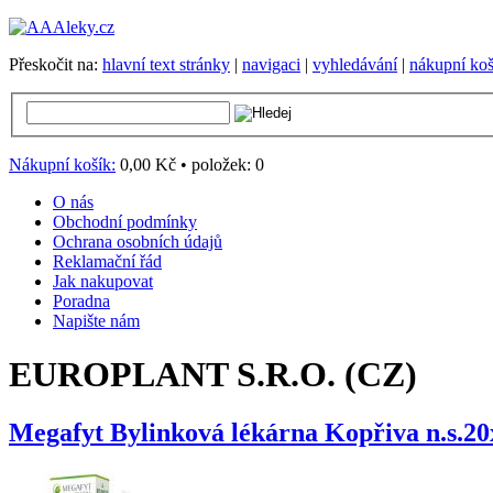
Přeskočit na:
hlavní text stránky
|
navigaci
|
vyhledávání
|
nákupní koš
Nákupní košík:
0,00 Kč
•
položek:
0
O nás
Obchodní podmínky
Ochrana osobních údajů
Reklamační řád
Jak nakupovat
Poradna
Napište nám
EUROPLANT S.R.O. (CZ)
Megafyt Bylinková lékárna Kopřiva n.s.20