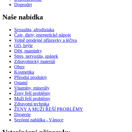
Doprodej
Naše nabídka
Sexualita, afrodiziaka
Čaje, diety, energetické nápoje
Volně prodejné přípravky a léčiva
Oči, brýle
Děti, maminky
Stres, nervozita, spánek
Zdravotnický materiál
Obuv
Kosmetika
Přírodní produkty
Ostatní
Vitamíny, minerály
Ženy řeší problémy
Muži řeší problémy
Zdravotní technika
ŽENY A MUŽI ŘEŠÍ PROBLÉMY
Drogerie
Sezónní nabídka - Vánoce