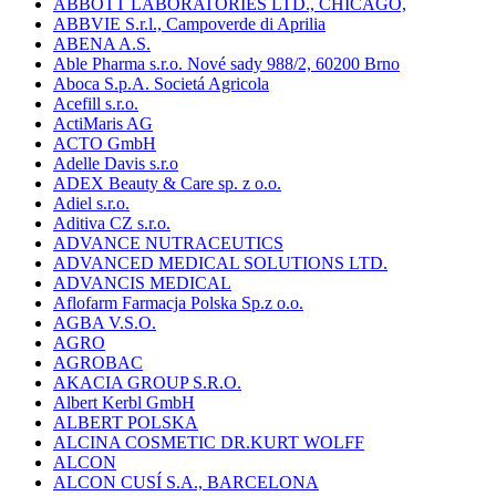
ABBOTT LABORATORIES LTD., CHICAGO,
ABBVIE S.r.l., Campoverde di Aprilia
ABENA A.S.
Able Pharma s.r.o. Nové sady 988/2, 60200 Brno
Aboca S.p.A. Societá Agricola
Acefill s.r.o.
ActiMaris AG
ACTO GmbH
Adelle Davis s.r.o
ADEX Beauty & Care sp. z o.o.
Adiel s.r.o.
Aditiva CZ s.r.o.
ADVANCE NUTRACEUTICS
ADVANCED MEDICAL SOLUTIONS LTD.
ADVANCIS MEDICAL
Aflofarm Farmacja Polska Sp.z o.o.
AGBA V.S.O.
AGRO
AGROBAC
AKACIA GROUP S.R.O.
Albert Kerbl GmbH
ALBERT POLSKA
ALCINA COSMETIC DR.KURT WOLFF
ALCON
ALCON CUSÍ S.A., BARCELONA