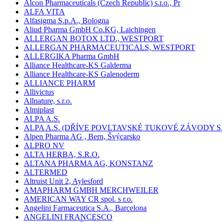
Alcon Pharmaceuticals (Czech Republic) s.r.o., Pr
ALFA VITA
Alfasigma S.p.A., Bologna
Aliud Pharma GmbH Co.KG, Laichingen
ALLERGAN BOTOX LTD., WESTPORT
ALLERGAN PHARMACEUTICALS, WESTPORT
ALLERGIKA Pharma GmbH
Alliance Healthcare-KS Galderma
Alliance Healthcare-KS Galenoderm
ALLIANCE PHARM
Allivictus
Allnature, s.r.o.
Almiplast
ALPA A.S.
ALPA A.S. (DŘÍVE POVLTAVSKÉ TUKOVÉ ZÁVODY S.
Alpen Pharma AG , Bern, Švýcarsko
ALPRO NV
ALTA HERBA, S.R.O.
ALTANA PHARMA AG, KONSTANZ
ALTERMED
Altruist Unit 2, Aylesford
AMAPHARM GMBH MERCHWEILER
AMERICAN WAY CR spol. s r.o.
Angelini Farmaceutica S.A., Barcelona
ANGELINI FRANCESCO