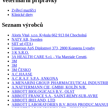
Veterinární přípravky
Zvířecí mazlíčci
Klinické diety
Seznam výrobců
Aloris Vital, s.r.o. Kykula 662 913 04 Chocholná
NATY AB, Sweden
SIIT srl (ITA)
Unigroup ApS Diplomvej 373, 2800 Kongens Lyngby
3 K S.R.O.
3A HEALTH CARE S.r.l. - Via Marziale Cerutti,
3M
3M
3M ČESKO
A.C.HAASE
A.C.R.A.F. S.P.A, ANKONA
A.MENARINI GROUP, PHARMACEUTICAL INDUSTRI
A.NATTERMANN CIE, GMBH, KOLÍN N/R.
ABBOTT BIOLOGICALS B.V., OLST
ABBOTT FRANCE S.A., SAINT-REMY-SUR-AVRE
ABBOTT IRELAND, LTD
ABBOTT LABORATORIES B.V.,ROSS PRODUC.MANU