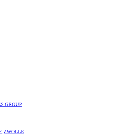
ES GROUP
F.,ZWOLLE