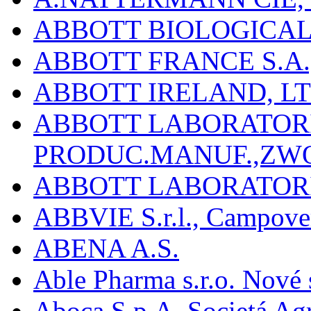
ABBOTT BIOLOGICALS
ABBOTT FRANCE S.A.
ABBOTT IRELAND, L
ABBOTT LABORATORIE
PRODUC.MANUF.,ZW
ABBOTT LABORATORI
ABBVIE S.r.l., Campover
ABENA A.S.
Able Pharma s.r.o. Nové
Aboca S.p.A. Societá Agr