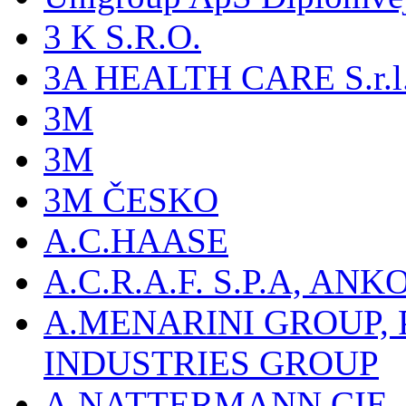
3 K S.R.O.
3A HEALTH CARE S.r.l. -
3M
3M
3M ČESKO
A.C.HAASE
A.C.R.A.F. S.P.A, AN
A.MENARINI GROUP,
INDUSTRIES GROUP
A.NATTERMANN CIE, 