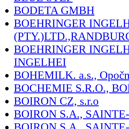
BODETA GMBH
BOEHRINGER INGEL
(PTY.)LTD.,RANDBU
BOEHRINGER INGEL
INGELHEI
BOHEMILK. a.s., Opoč
BOCHEMIE S.R.O., B
BOIRON CZ, s.r.o
BOIRON S.A., SAINT
BOIRON S.A., SAINT