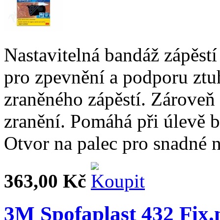
Nastavitelná bandáž zápě
pro zpevnění a podporu ztu
zraněného zápěstí. Zároveň
zranění. Pomáhá při úlevě 
Otvor na palec pro snadné n
363,00 Kč
3M Spofaplast 432 Fix.