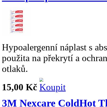
Hypoalergenní náplast s ab
použita na překrytí a ochra
otlaků.
15,00 Kč
3M Nexcare ColdHot T