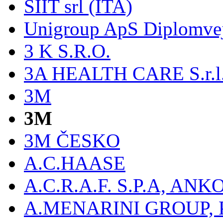
SIIT srl (ITA)
Unigroup ApS Diplomve
3 K S.R.O.
3A HEALTH CARE S.r.l. -
3M
3M
3M ČESKO
A.C.HAASE
A.C.R.A.F. S.P.A, AN
A.MENARINI GROUP,