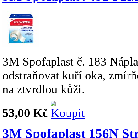
3M Spofaplast č. 183 Nápla
odstraňovat kuří oka, zmírňo
na ztvrdlou kůži.
53,00 Kč
3M Spofaplast 156N St