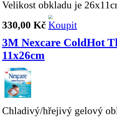
Velikost obkladu je 26x11c
330,00 Kč
3M Nexcare ColdHot Th
11x26cm
Chladivý/hřejivý gelový obk