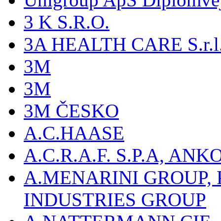
3 K S.R.O.
3A HEALTH CARE S.r.l. -
3M
3M
3M ČESKO
A.C.HAASE
A.C.R.A.F. S.P.A, AN
A.MENARINI GROUP,
INDUSTRIES GROUP