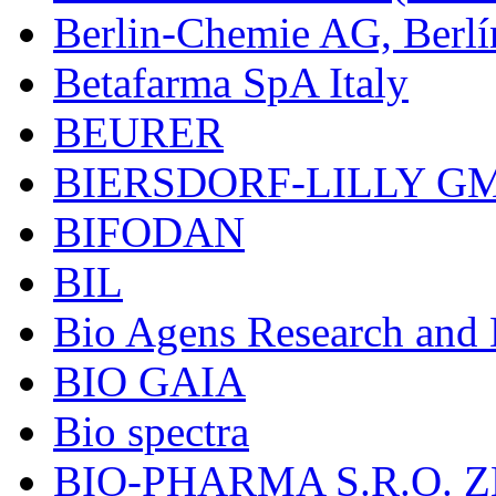
Berlin-Chemie AG, Berlí
Betafarma SpA Italy
BEURER
BIERSDORF-LILLY G
BIFODAN
BIL
Bio Agens Research an
BIO GAIA
Bio spectra
BIO-PHARMA S.R.O. Z