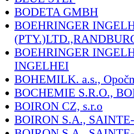
BODETA GMBH
BOEHRINGER INGEL
(PTY.)LTD.,RANDBU
BOEHRINGER INGEL
INGELHEI
BOHEMILK. a.s., Opoč
BOCHEMIE S.R.O., B
BOIRON CZ, s.r.o
BOIRON S.A., SAINT
BOIRON S.A., SAINT