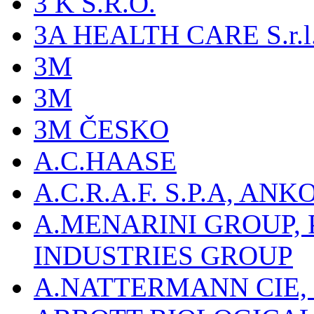
3 K S.R.O.
3A HEALTH CARE S.r.l. -
3M
3M
3M ČESKO
A.C.HAASE
A.C.R.A.F. S.P.A, AN
A.MENARINI GROUP,
INDUSTRIES GROUP
A.NATTERMANN CIE, 