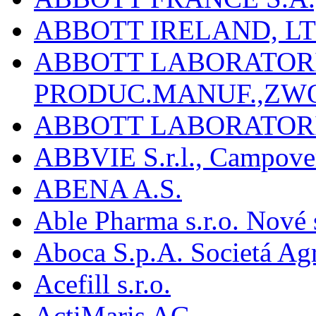
ABBOTT IRELAND, L
ABBOTT LABORATORIE
PRODUC.MANUF.,ZW
ABBOTT LABORATORI
ABBVIE S.r.l., Campover
ABENA A.S.
Able Pharma s.r.o. Nové
Aboca S.p.A. Societá Agr
Acefill s.r.o.
ActiMaris AG