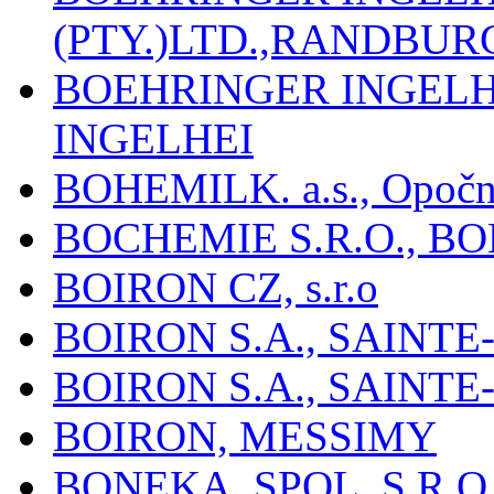
(PTY.)LTD.,RANDBU
BOEHRINGER INGEL
INGELHEI
BOHEMILK. a.s., Opoč
BOCHEMIE S.R.O., B
BOIRON CZ, s.r.o
BOIRON S.A., SAINT
BOIRON S.A., SAINT
BOIRON, MESSIMY
BONEKA, SPOL. S R.O