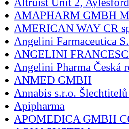
Altruist Unit 2, Aylesfor
AMAPHARM GMBH M
AMERICAN WAY CR spol
Angelini Farmaceutica S.
ANGELINI FRANCES
Angelini Pharma Česká re
ANMED GMBH
Annabis s.r.o. Šlechtite
Apipharma
APOMEDICA GMBH C