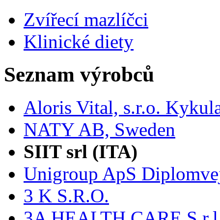
Zvířecí mazlíčci
Klinické diety
Seznam výrobců
Aloris Vital, s.r.o. Kyk
NATY AB, Sweden
SIIT srl (ITA)
Unigroup ApS Diplomve
3 K S.R.O.
3A HEALTH CARE S.r.l. -