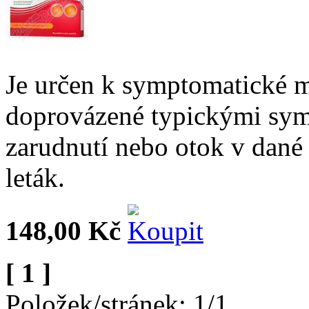
Je určen k symptomatické mí
doprovázené typickými symp
zarudnutí nebo otok v dané 
leták.
148,00 Kč
[ 1 ]
Položek/stránek: 1/1