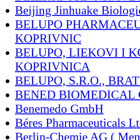
Beijing Jinhuake Biolog
BELUPO PHARMACEUT
KOPRIVNIC
BELUPO, LIEKOVI I K
KOPRIVNICA
BELUPO, S.R.O., BRA
BENED BIOMEDICAL Co
Benemedo GmbH
Béres Pharmaceuticals Lt
Berlin-Chemie AG ( Mena