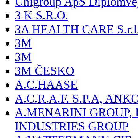
Unigroup ApS Diplomve
3 K S.R.O.
3A HEALTH CARE S.r.l. -
3M
3M
3M ČESKO
A.C.HAASE
A.C.R.A.F. S.P.A, AN
A.MENARINI GROUP,
INDUSTRIES GROUP