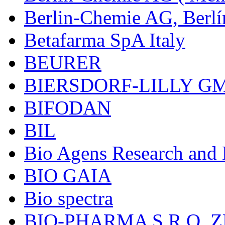
Berlin-Chemie AG, Berlí
Betafarma SpA Italy
BEURER
BIERSDORF-LILLY G
BIFODAN
BIL
Bio Agens Research an
BIO GAIA
Bio spectra
BIO-PHARMA S.R.O. Z