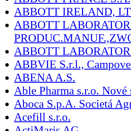
ABBOTT IRELAND, L
ABBOTT LABORATORIE
PRODUC.MANUF.,ZW
ABBOTT LABORATORI
ABBVIE S.r.l., Campover
ABENA A.S.
Able Pharma s.r.o. Nové
Aboca S.p.A. Societá Agr
Acefill s.r.o.
ActiMaris AG