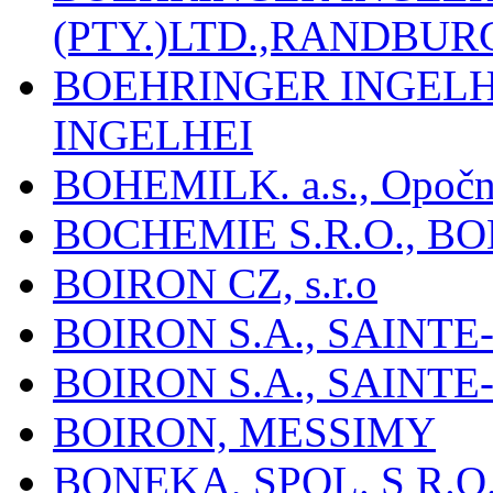
(PTY.)LTD.,RANDBU
BOEHRINGER INGEL
INGELHEI
BOHEMILK. a.s., Opoč
BOCHEMIE S.R.O., B
BOIRON CZ, s.r.o
BOIRON S.A., SAINT
BOIRON S.A., SAINT
BOIRON, MESSIMY
BONEKA, SPOL. S R.O