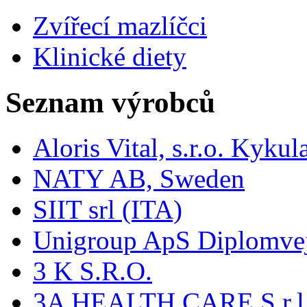
Zvířecí mazlíčci
Klinické diety
Seznam výrobců
Aloris Vital, s.r.o. Kyk
NATY AB, Sweden
SIIT srl (ITA)
Unigroup ApS Diplomve
3 K S.R.O.
3A HEALTH CARE S.r.l. -