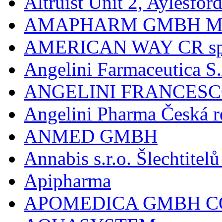
Altruist Unit 2, Aylesfor
AMAPHARM GMBH M
AMERICAN WAY CR spol
Angelini Farmaceutica S.
ANGELINI FRANCES
Angelini Pharma Česká re
ANMED GMBH
Annabis s.r.o. Šlechtite
Apipharma
APOMEDICA GMBH C