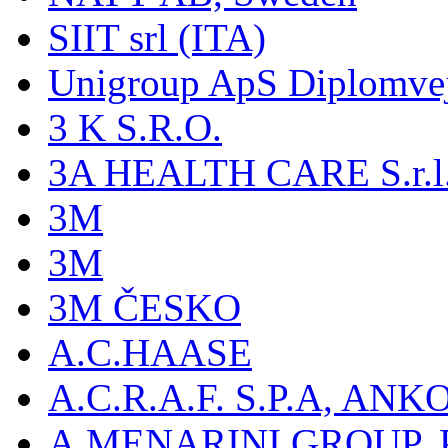
SIIT srl (ITA)
Unigroup ApS Diplomve
3 K S.R.O.
3A HEALTH CARE S.r.l. -
3M
3M
3M ČESKO
A.C.HAASE
A.C.R.A.F. S.P.A, AN
A.MENARINI GROUP,