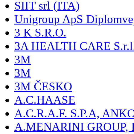
SIIT srl (ITA)
Unigroup ApS Diplomve
3 K S.R.O.
3A HEALTH CARE S.r.l. -
3M
3M
3M ČESKO
A.C.HAASE
A.C.R.A.F. S.P.A, AN
A.MENARINI GROUP,