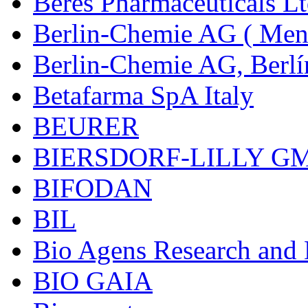
Béres Pharmaceuticals Lt
Berlin-Chemie AG ( Mena
Berlin-Chemie AG, Berlí
Betafarma SpA Italy
BEURER
BIERSDORF-LILLY G
BIFODAN
BIL
Bio Agens Research an
BIO GAIA