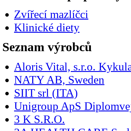
Zvířecí mazlíčci
Klinické diety
Seznam výrobců
Aloris Vital, s.r.o. Kyk
NATY AB, Sweden
SIIT srl (ITA)
Unigroup ApS Diplomve
3 K S.R.O.