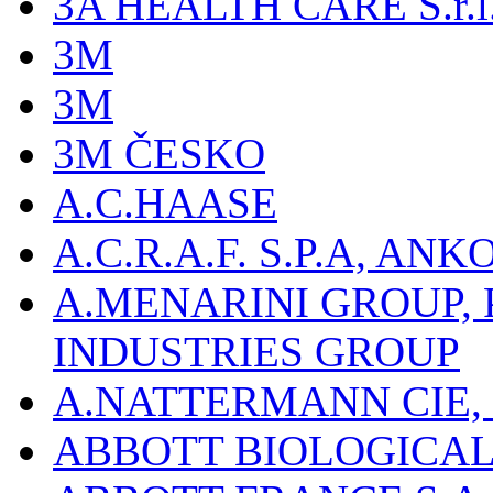
3A HEALTH CARE S.r.l. -
3M
3M
3M ČESKO
A.C.HAASE
A.C.R.A.F. S.P.A, AN
A.MENARINI GROUP,
INDUSTRIES GROUP
A.NATTERMANN CIE, 
ABBOTT BIOLOGICALS