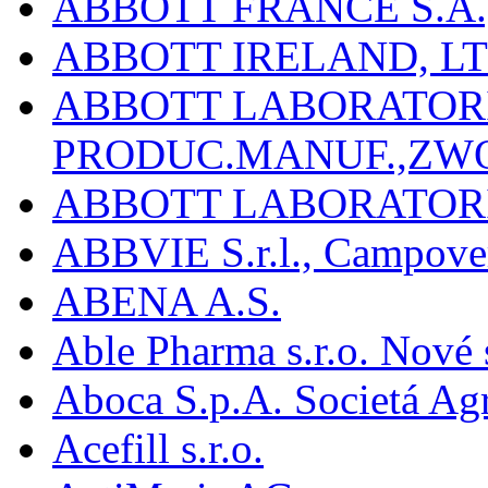
ABBOTT FRANCE S.A.
ABBOTT IRELAND, L
ABBOTT LABORATORIE
PRODUC.MANUF.,ZW
ABBOTT LABORATORI
ABBVIE S.r.l., Campover
ABENA A.S.
Able Pharma s.r.o. Nové
Aboca S.p.A. Societá Agr
Acefill s.r.o.