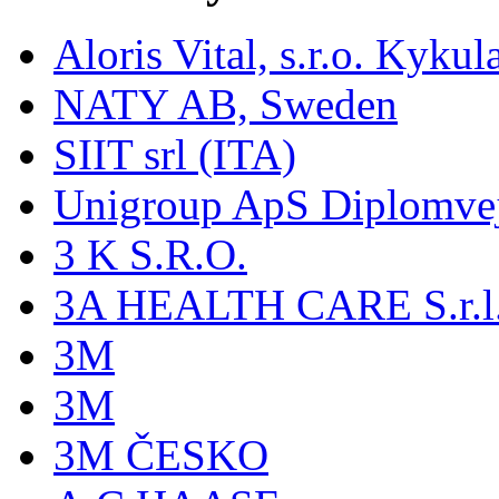
Aloris Vital, s.r.o. Kyk
NATY AB, Sweden
SIIT srl (ITA)
Unigroup ApS Diplomve
3 K S.R.O.
3A HEALTH CARE S.r.l. -
3M
3M
3M ČESKO