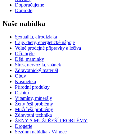
Doporučujeme
Doprodej
Naše nabídka
Sexualita, afrodiziaka
Čaje, diety, energetické nápoje
Volně prodejné přípravky a léčiva
Oči, brýle
Děti, maminky
Stres, nervozita, spánek
Zdravotnický materiál
Obuv
Kosmetika
Přírodní produkty
Ostatní
Vitamíny, minerály
Ženy řeší problémy
Muži řeší problémy
Zdravotní technika
ŽENY A MUŽI ŘEŠÍ PROBLÉMY
Drogerie
Sezónní nabídka - Vánoce