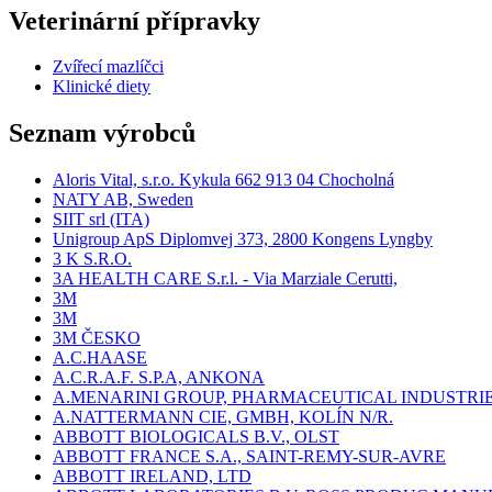
Veterinární přípravky
Zvířecí mazlíčci
Klinické diety
Seznam výrobců
Aloris Vital, s.r.o. Kykula 662 913 04 Chocholná
NATY AB, Sweden
SIIT srl (ITA)
Unigroup ApS Diplomvej 373, 2800 Kongens Lyngby
3 K S.R.O.
3A HEALTH CARE S.r.l. - Via Marziale Cerutti,
3M
3M
3M ČESKO
A.C.HAASE
A.C.R.A.F. S.P.A, ANKONA
A.MENARINI GROUP, PHARMACEUTICAL INDUSTRI
A.NATTERMANN CIE, GMBH, KOLÍN N/R.
ABBOTT BIOLOGICALS B.V., OLST
ABBOTT FRANCE S.A., SAINT-REMY-SUR-AVRE
ABBOTT IRELAND, LTD