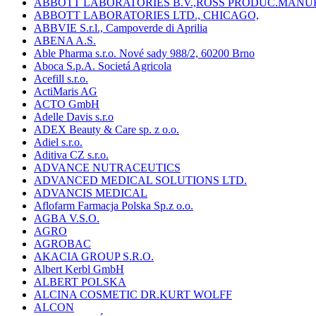
ABBOTT LABORATORIES B.V.,ROSS PRODUC.MANU
ABBOTT LABORATORIES LTD., CHICAGO,
ABBVIE S.r.l., Campoverde di Aprilia
ABENA A.S.
Able Pharma s.r.o. Nové sady 988/2, 60200 Brno
Aboca S.p.A. Societá Agricola
Acefill s.r.o.
ActiMaris AG
ACTO GmbH
Adelle Davis s.r.o
ADEX Beauty & Care sp. z o.o.
Adiel s.r.o.
Aditiva CZ s.r.o.
ADVANCE NUTRACEUTICS
ADVANCED MEDICAL SOLUTIONS LTD.
ADVANCIS MEDICAL
Aflofarm Farmacja Polska Sp.z o.o.
AGBA V.S.O.
AGRO
AGROBAC
AKACIA GROUP S.R.O.
Albert Kerbl GmbH
ALBERT POLSKA
ALCINA COSMETIC DR.KURT WOLFF
ALCON