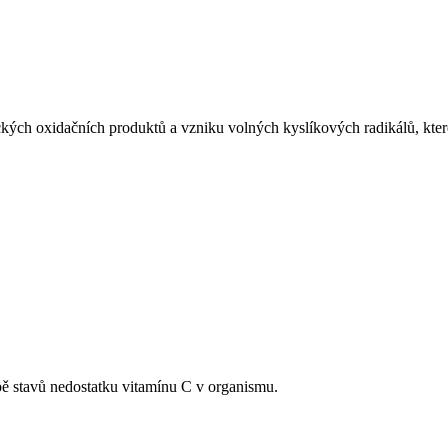
ch oxidačních produktů a vzniku volných kyslíkových radikálů, které 
bě stavů nedostatku vitamínu C v organismu.