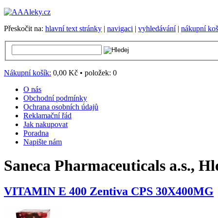
Přeskočit na:
hlavní text stránky
|
navigaci
|
vyhledávání
|
nákupní koš
Nákupní košík:
0,00 Kč
•
položek:
0
O nás
Obchodní podmínky
Ochrana osobních údajů
Reklamační řád
Jak nakupovat
Poradna
Napište nám
Saneca Pharmaceuticals a.s., H
VITAMIN E 400 Zentiva CPS 30X400MG