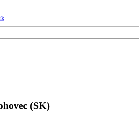
ík
lohovec (SK)