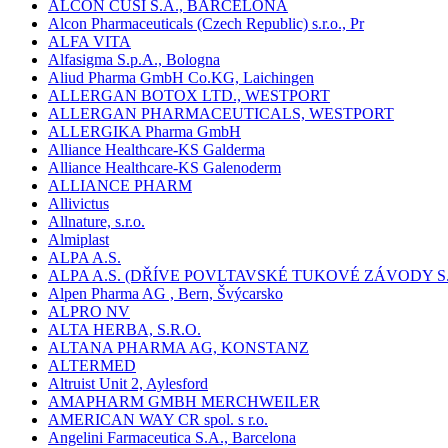
ALCON CUSÍ S.A., BARCELONA
Alcon Pharmaceuticals (Czech Republic) s.r.o., Pr
ALFA VITA
Alfasigma S.p.A., Bologna
Aliud Pharma GmbH Co.KG, Laichingen
ALLERGAN BOTOX LTD., WESTPORT
ALLERGAN PHARMACEUTICALS, WESTPORT
ALLERGIKA Pharma GmbH
Alliance Healthcare-KS Galderma
Alliance Healthcare-KS Galenoderm
ALLIANCE PHARM
Allivictus
Allnature, s.r.o.
Almiplast
ALPA A.S.
ALPA A.S. (DŘÍVE POVLTAVSKÉ TUKOVÉ ZÁVODY S.
Alpen Pharma AG , Bern, Švýcarsko
ALPRO NV
ALTA HERBA, S.R.O.
ALTANA PHARMA AG, KONSTANZ
ALTERMED
Altruist Unit 2, Aylesford
AMAPHARM GMBH MERCHWEILER
AMERICAN WAY CR spol. s r.o.
Angelini Farmaceutica S.A., Barcelona