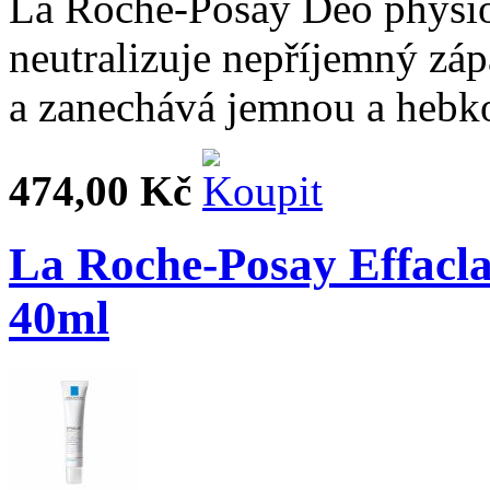
La Roche-Posay Deo physio 
neutralizuje nepříjemný zá
a zanechává jemnou a hebk
474,00 Kč
La Roche-Posay Effacl
40ml