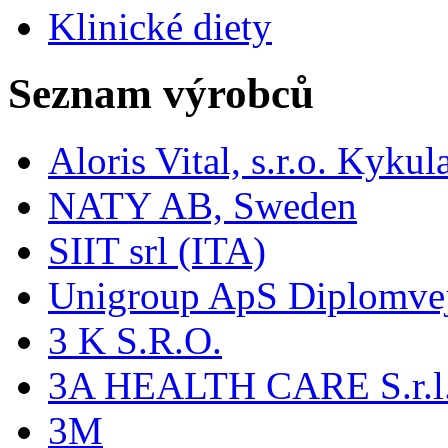
Klinické diety
Seznam výrobců
Aloris Vital, s.r.o. Kyk
NATY AB, Sweden
SIIT srl (ITA)
Unigroup ApS Diplomve
3 K S.R.O.
3A HEALTH CARE S.r.l. -
3M