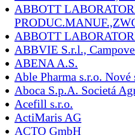
ABBOTT LABORATORIE
PRODUC.MANUF.,ZW
ABBOTT LABORATORI
ABBVIE S.r.l., Campover
ABENA A.S.
Able Pharma s.r.o. Nové
Aboca S.p.A. Societá Agr
Acefill s.r.o.
ActiMaris AG
ACTO GmbH