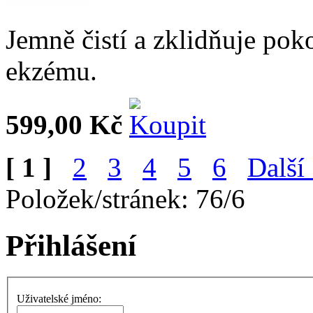
Jemně čistí a zklidňuje po
ekzému.
599,00 Kč
[ 1 ]
2
3
4
5
6
Další
Položek/stránek: 76/6
Přihlášení
Uživatelské jméno: