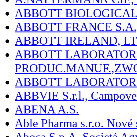
ABBOTT BIOLOGICALS
ABBOTT FRANCE S.A.
ABBOTT IRELAND, L
ABBOTT LABORATORIE
PRODUC.MANUF.,ZW
ABBOTT LABORATORI
ABBVIE S.r.l., Campover
ABENA A.S.
Able Pharma s.r.o. Nové
Aboca S.p.A. Societá Agr