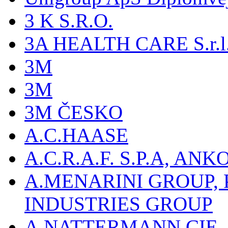
3 K S.R.O.
3A HEALTH CARE S.r.l. -
3M
3M
3M ČESKO
A.C.HAASE
A.C.R.A.F. S.P.A, AN
A.MENARINI GROUP,
INDUSTRIES GROUP
A.NATTERMANN CIE, 