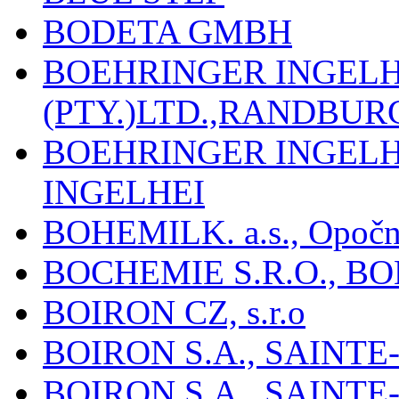
BODETA GMBH
BOEHRINGER INGEL
(PTY.)LTD.,RANDBU
BOEHRINGER INGEL
INGELHEI
BOHEMILK. a.s., Opoč
BOCHEMIE S.R.O., B
BOIRON CZ, s.r.o
BOIRON S.A., SAINT
BOIRON S.A., SAINT