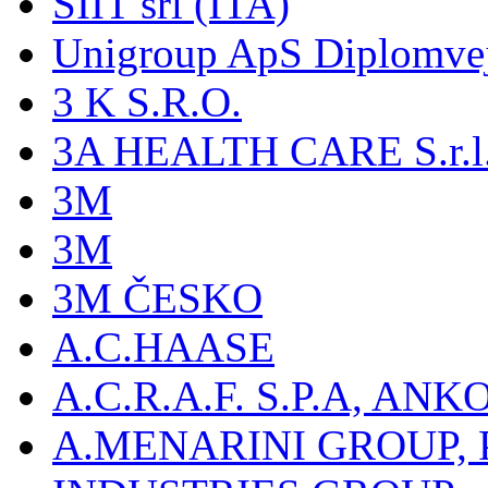
SIIT srl (ITA)
Unigroup ApS Diplomve
3 K S.R.O.
3A HEALTH CARE S.r.l. -
3M
3M
3M ČESKO
A.C.HAASE
A.C.R.A.F. S.P.A, AN
A.MENARINI GROUP,