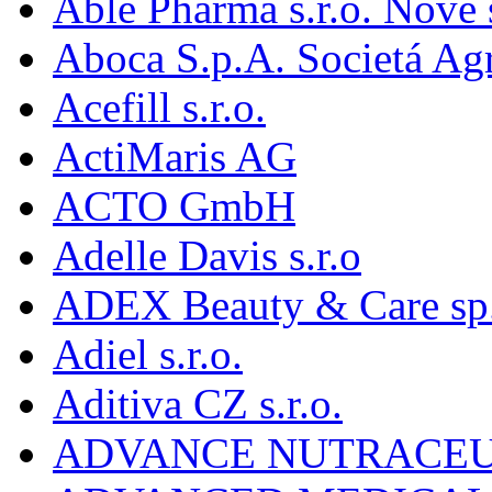
Able Pharma s.r.o. Nové
Aboca S.p.A. Societá Agr
Acefill s.r.o.
ActiMaris AG
ACTO GmbH
Adelle Davis s.r.o
ADEX Beauty & Care sp. 
Adiel s.r.o.
Aditiva CZ s.r.o.
ADVANCE NUTRACEU