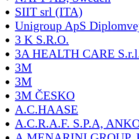
SIIT srl (ITA)
Unigroup ApS Diplomve
3 K S.R.O.
3A HEALTH CARE S.r.l. -
3M
3M
3M ČESKO
A.C.HAASE
A.C.R.A.F. S.P.A, AN
A.MENARINI GROUP,