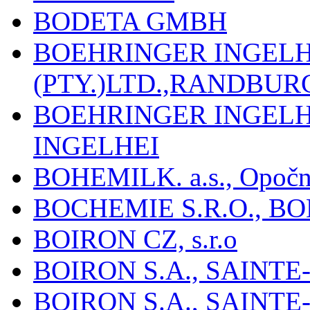
BODETA GMBH
BOEHRINGER INGEL
(PTY.)LTD.,RANDBU
BOEHRINGER INGEL
INGELHEI
BOHEMILK. a.s., Opoč
BOCHEMIE S.R.O., B
BOIRON CZ, s.r.o
BOIRON S.A., SAINT
BOIRON S.A., SAINT