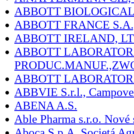
ABBOTT BIOLOGICALS
ABBOTT FRANCE S.A.
ABBOTT IRELAND, L
ABBOTT LABORATORIE
PRODUC.MANUF.,ZW
ABBOTT LABORATORI
ABBVIE S.r.l., Campover
ABENA A.S.
Able Pharma s.r.o. Nové
Aboca S.p.A. Societá Agr