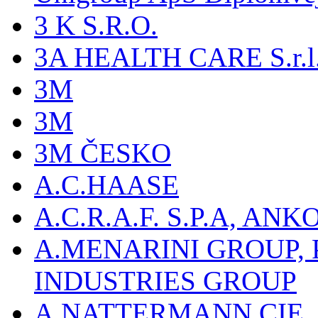
3 K S.R.O.
3A HEALTH CARE S.r.l. -
3M
3M
3M ČESKO
A.C.HAASE
A.C.R.A.F. S.P.A, AN
A.MENARINI GROUP,
INDUSTRIES GROUP
A.NATTERMANN CIE, 