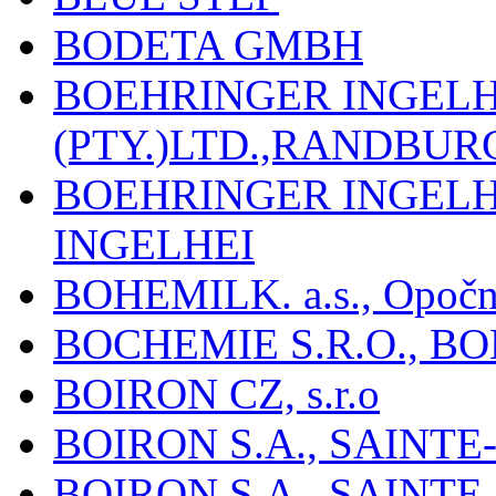
BODETA GMBH
BOEHRINGER INGEL
(PTY.)LTD.,RANDBU
BOEHRINGER INGEL
INGELHEI
BOHEMILK. a.s., Opoč
BOCHEMIE S.R.O., B
BOIRON CZ, s.r.o
BOIRON S.A., SAINT
BOIRON S.A., SAINT