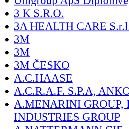
Unigroup ApS Diplomve
3 K S.R.O.
3A HEALTH CARE S.r.l. -
3M
3M
3M ČESKO
A.C.HAASE
A.C.R.A.F. S.P.A, AN
A.MENARINI GROUP,
INDUSTRIES GROUP