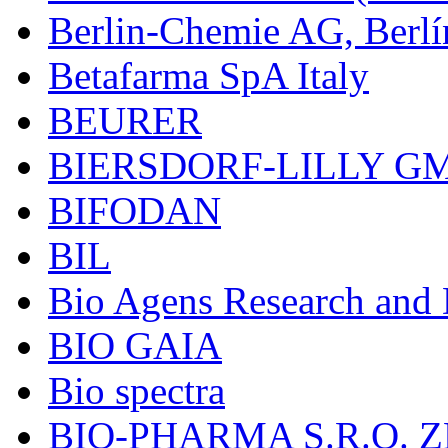
Berlin-Chemie AG, Berlí
Betafarma SpA Italy
BEURER
BIERSDORF-LILLY G
BIFODAN
BIL
Bio Agens Research an
BIO GAIA
Bio spectra
BIO-PHARMA S.R.O. Z