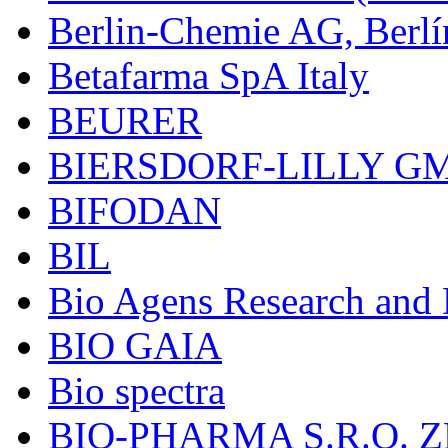
Berlin-Chemie AG, Berlí
Betafarma SpA Italy
BEURER
BIERSDORF-LILLY G
BIFODAN
BIL
Bio Agens Research an
BIO GAIA
Bio spectra
BIO-PHARMA S.R.O. Z