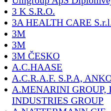
Unigroup ApS Diplomve
3 K S.R.O.
3A HEALTH CARE S.r.l. -
3M
3M
3M ČESKO
A.C.HAASE
A.C.R.A.F. S.P.A, AN
A.MENARINI GROUP,
INDUSTRIES GROUP