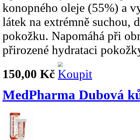
konopného oleje (55%) a v
látek na extrémně suchou, 
pokožku. Napomáhá při obn
přirozené hydrataci pokožk
150,00 Kč
MedPharma Dubová kůr