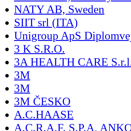
NATY AB, Sweden
SIIT srl (ITA)
Unigroup ApS Diplomve
3 K S.R.O.
3A HEALTH CARE S.r.l. -
3M
3M
3M ČESKO
A.C.HAASE
A.C.R.A.F. S.P.A, AN