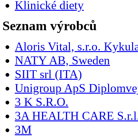
Klinické diety
Seznam výrobců
Aloris Vital, s.r.o. Kyk
NATY AB, Sweden
SIIT srl (ITA)
Unigroup ApS Diplomve
3 K S.R.O.
3A HEALTH CARE S.r.l. -
3M