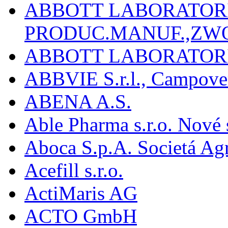
ABBOTT LABORATORIE
PRODUC.MANUF.,ZW
ABBOTT LABORATORI
ABBVIE S.r.l., Campover
ABENA A.S.
Able Pharma s.r.o. Nové
Aboca S.p.A. Societá Agr
Acefill s.r.o.
ActiMaris AG
ACTO GmbH