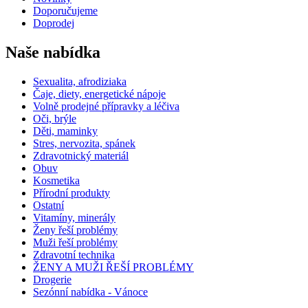
Doporučujeme
Doprodej
Naše nabídka
Sexualita, afrodiziaka
Čaje, diety, energetické nápoje
Volně prodejné přípravky a léčiva
Oči, brýle
Děti, maminky
Stres, nervozita, spánek
Zdravotnický materiál
Obuv
Kosmetika
Přírodní produkty
Ostatní
Vitamíny, minerály
Ženy řeší problémy
Muži řeší problémy
Zdravotní technika
ŽENY A MUŽI ŘEŠÍ PROBLÉMY
Drogerie
Sezónní nabídka - Vánoce