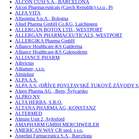
ALCON CUSÍ S.A., BARCELONA
Alcon Pharmaceuticals (Czech Republic) s.r.o., Pr
ALFA VITA
Alfasigma S.p.A., Bologna
Aliud Pharma GmbH Co.KG, Laichingen
ALLERGAN BOTOX LTD., WESTPORT
ALLERGAN PHARMACEUTICALS, WESTPORT
ALLERGIKA Pharma GmbH
Alliance Healthcare-KS Galderma
Alliance Healthcare-KS Galenoderm
ALLIANCE PHARM
Allivictus
Allnature, s.r.o.
Almiplast
ALPA A.S.
ALPA A.S. (DŘÍVE POVLTAVSKÉ TUKOVÉ ZÁVODY S.
Alpen Pharma AG , Bern, Švýcarsko
ALPRO NV
ALTA HERBA, S.R.O.
ALTANA PHARMA AG, KONSTANZ
ALTERMED
Altruist Unit 2, Aylesford
AMAPHARM GMBH MERCHWEILER
AMERICAN WAY CR spol. s r.o.
Angelini Farmaceutica S.A., Barcelona