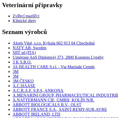
Veterinární přípravky
Zvířecí mazlíčci
Klinické diety
Seznam výrobců
Aloris Vital, s.r.o. Kykula 662 913 04 Chocholná
NATY AB, Sweden
SIIT srl (ITA)
Unigroup ApS Diplomvej 373, 2800 Kongens Lyngby
3 K S.R.O.
3A HEALTH CARE S.r.l. - Via Marziale Cerutti,
3M
3M
3M ČESKO
A.C.HAASE
A.C.R.A.F. S.P.A, ANKONA
A.MENARINI GROUP, PHARMACEUTICAL INDUSTRI
A.NATTERMANN CIE, GMBH, KOLÍN N/R.
ABBOTT BIOLOGICALS B.V., OLST
ABBOTT FRANCE S.A., SAINT-REMY-SUR-AVRE
ABBOTT IRELAND, LTD