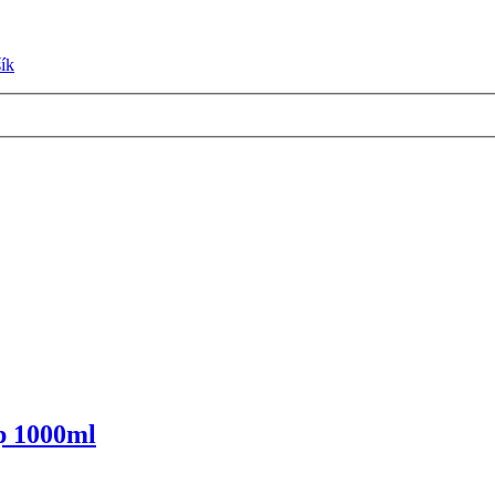
ík
p 1000ml