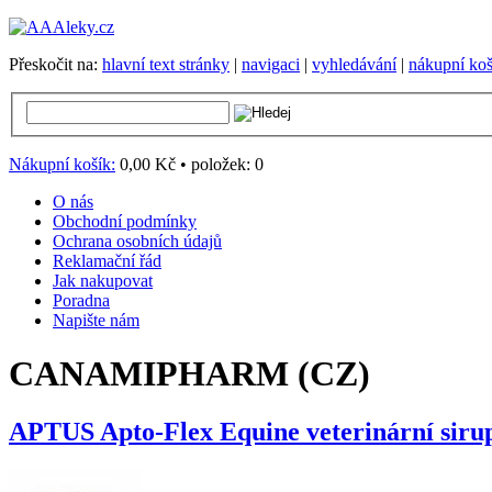
Přeskočit na:
hlavní text stránky
|
navigaci
|
vyhledávání
|
nákupní koš
Nákupní košík:
0,00 Kč
•
položek:
0
O nás
Obchodní podmínky
Ochrana osobních údajů
Reklamační řád
Jak nakupovat
Poradna
Napište nám
CANAMIPHARM (CZ)
APTUS Apto-Flex Equine veterinární siru