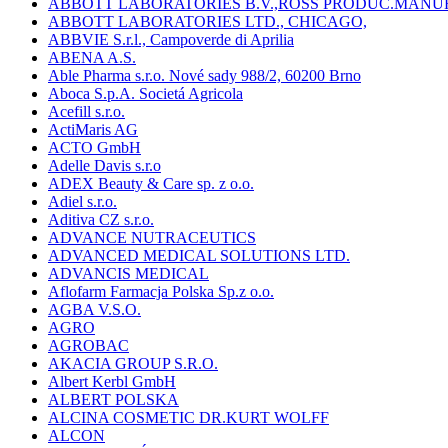
ABBOTT LABORATORIES B.V.,ROSS PRODUC.MANU
ABBOTT LABORATORIES LTD., CHICAGO,
ABBVIE S.r.l., Campoverde di Aprilia
ABENA A.S.
Able Pharma s.r.o. Nové sady 988/2, 60200 Brno
Aboca S.p.A. Societá Agricola
Acefill s.r.o.
ActiMaris AG
ACTO GmbH
Adelle Davis s.r.o
ADEX Beauty & Care sp. z o.o.
Adiel s.r.o.
Aditiva CZ s.r.o.
ADVANCE NUTRACEUTICS
ADVANCED MEDICAL SOLUTIONS LTD.
ADVANCIS MEDICAL
Aflofarm Farmacja Polska Sp.z o.o.
AGBA V.S.O.
AGRO
AGROBAC
AKACIA GROUP S.R.O.
Albert Kerbl GmbH
ALBERT POLSKA
ALCINA COSMETIC DR.KURT WOLFF
ALCON