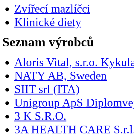
Zvířecí mazlíčci
Klinické diety
Seznam výrobců
Aloris Vital, s.r.o. Kyk
NATY AB, Sweden
SIIT srl (ITA)
Unigroup ApS Diplomve
3 K S.R.O.
3A HEALTH CARE S.r.l. -