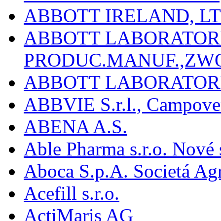
ABBOTT IRELAND, L
ABBOTT LABORATORIE
PRODUC.MANUF.,ZW
ABBOTT LABORATORI
ABBVIE S.r.l., Campover
ABENA A.S.
Able Pharma s.r.o. Nové
Aboca S.p.A. Societá Agr
Acefill s.r.o.
ActiMaris AG