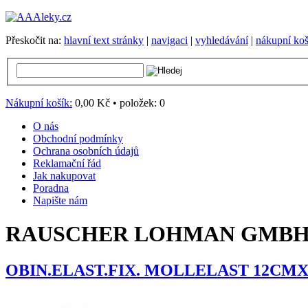
Přeskočit na:
hlavní text stránky
|
navigaci
|
vyhledávání
|
nákupní koš
Nákupní košík:
0,00 Kč
•
položek:
0
O nás
Obchodní podmínky
Ochrana osobních údajů
Reklamační řád
Jak nakupovat
Poradna
Napište nám
RAUSCHER LOHMAN GMBH 
OBIN.ELAST.FIX. MOLLELAST 12CMX