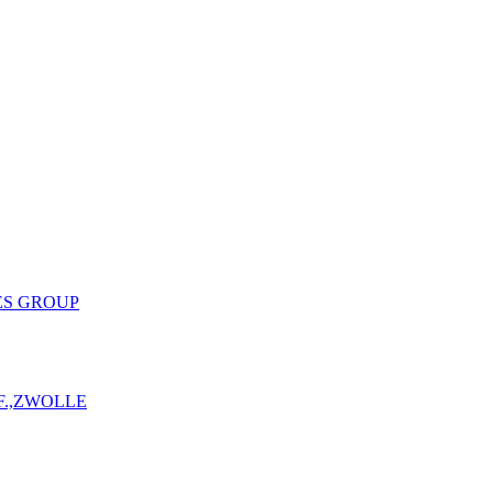
ES GROUP
F.,ZWOLLE