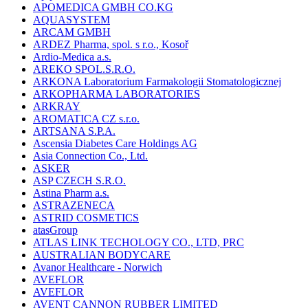
APOMEDICA GMBH CO.KG
AQUASYSTEM
ARCAM GMBH
ARDEZ Pharma, spol. s r.o., Kosoř
Ardio-Medica a.s.
AREKO SPOL.S.R.O.
ARKONA Laboratorium Farmakologii Stomatologicznej
ARKOPHARMA LABORATORIES
ARKRAY
AROMATICA CZ s.r.o.
ARTSANA S.P.A.
Ascensia Diabetes Care Holdings AG
Asia Connection Co., Ltd.
ASKER
ASP CZECH S.R.O.
Astina Pharm a.s.
ASTRAZENECA
ASTRID COSMETICS
atasGroup
ATLAS LINK TECHOLOGY CO., LTD, PRC
AUSTRALIAN BODYCARE
Avanor Healthcare - Norwich
AVEFLOR
AVEFLOR
AVENT CANNON RUBBER LIMITED