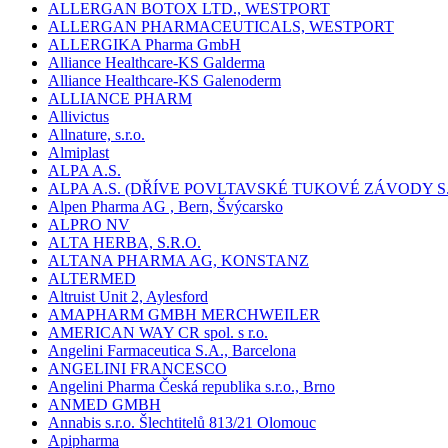
ALLERGAN BOTOX LTD., WESTPORT
ALLERGAN PHARMACEUTICALS, WESTPORT
ALLERGIKA Pharma GmbH
Alliance Healthcare-KS Galderma
Alliance Healthcare-KS Galenoderm
ALLIANCE PHARM
Allivictus
Allnature, s.r.o.
Almiplast
ALPA A.S.
ALPA A.S. (DŘÍVE POVLTAVSKÉ TUKOVÉ ZÁVODY S.
Alpen Pharma AG , Bern, Švýcarsko
ALPRO NV
ALTA HERBA, S.R.O.
ALTANA PHARMA AG, KONSTANZ
ALTERMED
Altruist Unit 2, Aylesford
AMAPHARM GMBH MERCHWEILER
AMERICAN WAY CR spol. s r.o.
Angelini Farmaceutica S.A., Barcelona
ANGELINI FRANCESCO
Angelini Pharma Česká republika s.r.o., Brno
ANMED GMBH
Annabis s.r.o. Šlechtitelů 813/21 Olomouc
Apipharma