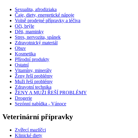
Sexualita, afrodiziaka
Čaje, diety, energetické nápoje
Volně prodejné přípravky a léčiva
Oči, brýle
Děti, maminky
Stres, nervozita, spánek
Zdravotnický materiál
Obuv
Kosmetika
Přírodní produkty
Ostatní
Vitamíny, minerály
Ženy řeší problémy
Muži řeší problémy
Zdravotní technika
ŽENY A MUŽI ŘEŠÍ PROBLÉMY
Drogerie
Sezónní nabídka - Vánoce
Veterinární přípravky
Zvířecí mazlíčci
Klinické diety