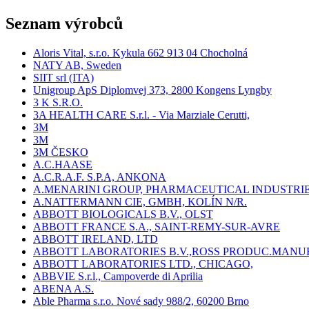
Seznam výrobců
Aloris Vital, s.r.o. Kykula 662 913 04 Chocholná
NATY AB, Sweden
SIIT srl (ITA)
Unigroup ApS Diplomvej 373, 2800 Kongens Lyngby
3 K S.R.O.
3A HEALTH CARE S.r.l. - Via Marziale Cerutti,
3M
3M
3M ČESKO
A.C.HAASE
A.C.R.A.F. S.P.A, ANKONA
A.MENARINI GROUP, PHARMACEUTICAL INDUSTRI
A.NATTERMANN CIE, GMBH, KOLÍN N/R.
ABBOTT BIOLOGICALS B.V., OLST
ABBOTT FRANCE S.A., SAINT-REMY-SUR-AVRE
ABBOTT IRELAND, LTD
ABBOTT LABORATORIES B.V.,ROSS PRODUC.MANU
ABBOTT LABORATORIES LTD., CHICAGO,
ABBVIE S.r.l., Campoverde di Aprilia
ABENA A.S.
Able Pharma s.r.o. Nové sady 988/2, 60200 Brno