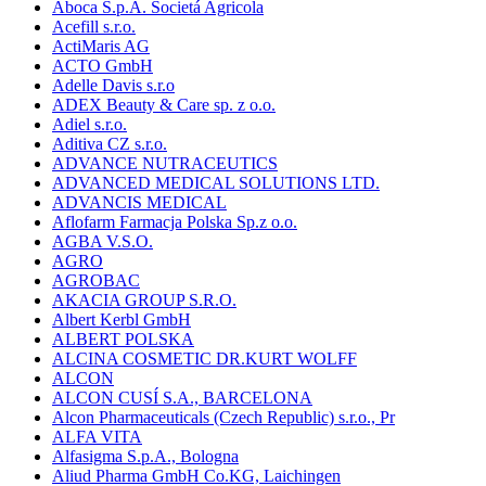
Aboca S.p.A. Societá Agricola
Acefill s.r.o.
ActiMaris AG
ACTO GmbH
Adelle Davis s.r.o
ADEX Beauty & Care sp. z o.o.
Adiel s.r.o.
Aditiva CZ s.r.o.
ADVANCE NUTRACEUTICS
ADVANCED MEDICAL SOLUTIONS LTD.
ADVANCIS MEDICAL
Aflofarm Farmacja Polska Sp.z o.o.
AGBA V.S.O.
AGRO
AGROBAC
AKACIA GROUP S.R.O.
Albert Kerbl GmbH
ALBERT POLSKA
ALCINA COSMETIC DR.KURT WOLFF
ALCON
ALCON CUSÍ S.A., BARCELONA
Alcon Pharmaceuticals (Czech Republic) s.r.o., Pr
ALFA VITA
Alfasigma S.p.A., Bologna
Aliud Pharma GmbH Co.KG, Laichingen