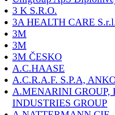
3 K S.R.O.
3A HEALTH CARE S.r.l. -
3M
3M
3M ČESKO
A.C.HAASE
A.C.R.A.F. S.P.A, AN
A.MENARINI GROUP,
INDUSTRIES GROUP
A.NATTERMANN CIE, 