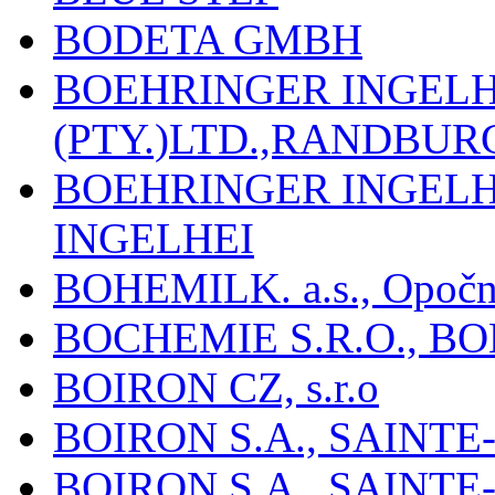
BODETA GMBH
BOEHRINGER INGEL
(PTY.)LTD.,RANDBU
BOEHRINGER INGEL
INGELHEI
BOHEMILK. a.s., Opoč
BOCHEMIE S.R.O., B
BOIRON CZ, s.r.o
BOIRON S.A., SAINT
BOIRON S.A., SAINT