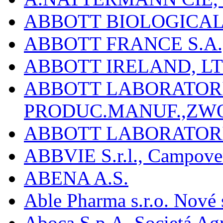
ABBOTT BIOLOGICALS
ABBOTT FRANCE S.A.
ABBOTT IRELAND, L
ABBOTT LABORATORIE
PRODUC.MANUF.,ZW
ABBOTT LABORATORI
ABBVIE S.r.l., Campover
ABENA A.S.
Able Pharma s.r.o. Nové
Aboca S.p.A. Societá Agr