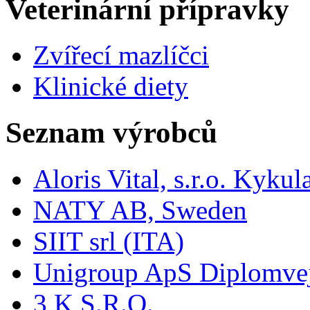
Veterinární přípravky
Zvířecí mazlíčci
Klinické diety
Seznam výrobců
Aloris Vital, s.r.o. Kyk
NATY AB, Sweden
SIIT srl (ITA)
Unigroup ApS Diplomve
3 K S.R.O.