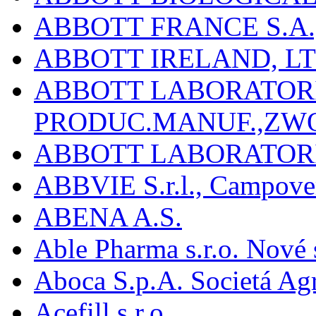
ABBOTT FRANCE S.A.
ABBOTT IRELAND, L
ABBOTT LABORATORIE
PRODUC.MANUF.,ZW
ABBOTT LABORATORI
ABBVIE S.r.l., Campover
ABENA A.S.
Able Pharma s.r.o. Nové
Aboca S.p.A. Societá Agr
Acefill s.r.o.