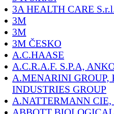
3A HEALTH CARE S.r.l. -
3M
3M
3M ČESKO
A.C.HAASE
A.C.R.A.F. S.P.A, AN
A.MENARINI GROUP,
INDUSTRIES GROUP
A.NATTERMANN CIE, 
ABBOTT BIOLOGICALS