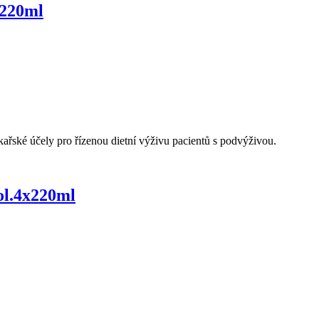
x220ml
kařské účely pro řízenou dietní výživu pacientů s podvýživou.
ol.4x220ml