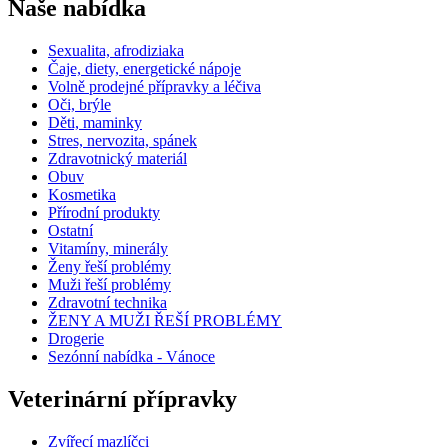
Naše nabídka
Sexualita, afrodiziaka
Čaje, diety, energetické nápoje
Volně prodejné přípravky a léčiva
Oči, brýle
Děti, maminky
Stres, nervozita, spánek
Zdravotnický materiál
Obuv
Kosmetika
Přírodní produkty
Ostatní
Vitamíny, minerály
Ženy řeší problémy
Muži řeší problémy
Zdravotní technika
ŽENY A MUŽI ŘEŠÍ PROBLÉMY
Drogerie
Sezónní nabídka - Vánoce
Veterinární přípravky
Zvířecí mazlíčci