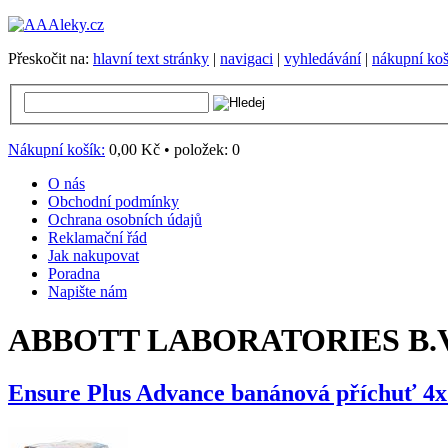
Přeskočit na:
hlavní text stránky
|
navigaci
|
vyhledávání
|
nákupní koš
Nákupní košík:
0,00 Kč
•
položek:
0
O nás
Obchodní podmínky
Ochrana osobních údajů
Reklamační řád
Jak nakupovat
Poradna
Napište nám
ABBOTT LABORATORIES B.V
Ensure Plus Advance banánová příchuť 4