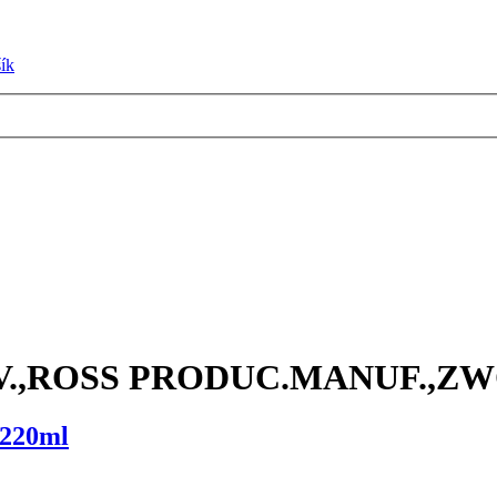
ík
.,ROSS PRODUC.MANUF.,ZWO
x220ml