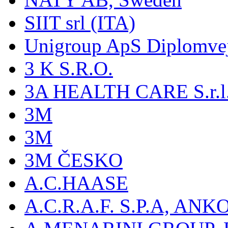
SIIT srl (ITA)
Unigroup ApS Diplomve
3 K S.R.O.
3A HEALTH CARE S.r.l. -
3M
3M
3M ČESKO
A.C.HAASE
A.C.R.A.F. S.P.A, AN