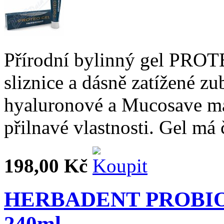
Přírodní bylinný gel PROTE
sliznice a dásně zatížené z
hyaluronové a Mucosave m
přilnavé vlastnosti. Gel má č
198,00 Kč
HERBADENT PROBIO Pr
240ml