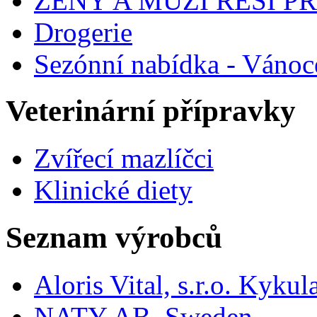
ŽENY A MUŽI ŘEŠÍ 
Drogerie
Sezónní nabídka - Vánoc
Veterinární přípravky
Zvířecí mazlíčci
Klinické diety
Seznam výrobců
Aloris Vital, s.r.o. Kyk
NATY AB, Sweden