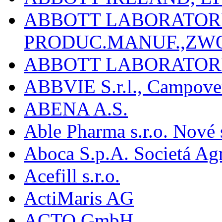
ABBOTT LABORATORIE
PRODUC.MANUF.,ZW
ABBOTT LABORATORI
ABBVIE S.r.l., Campover
ABENA A.S.
Able Pharma s.r.o. Nové
Aboca S.p.A. Societá Agr
Acefill s.r.o.
ActiMaris AG
ACTO GmbH