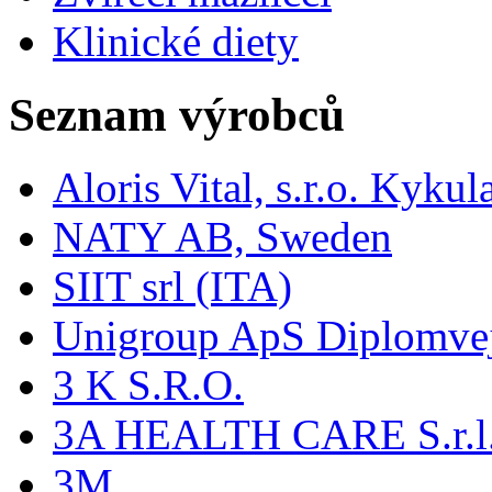
Klinické diety
Seznam výrobců
Aloris Vital, s.r.o. Kyk
NATY AB, Sweden
SIIT srl (ITA)
Unigroup ApS Diplomve
3 K S.R.O.
3A HEALTH CARE S.r.l. -
3M