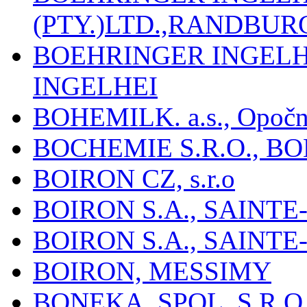
(PTY.)LTD.,RANDBU
BOEHRINGER INGEL
INGELHEI
BOHEMILK. a.s., Opoč
BOCHEMIE S.R.O., B
BOIRON CZ, s.r.o
BOIRON S.A., SAINT
BOIRON S.A., SAINT
BOIRON, MESSIMY
BONEKA, SPOL. S R.O