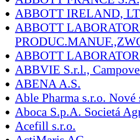
ABBOTT IRELAND, L
ABBOTT LABORATORIE
PRODUC.MANUF.,ZW
ABBOTT LABORATORI
ABBVIE S.r.l., Campover
ABENA A.S.
Able Pharma s.r.o. Nové
Aboca S.p.A. Societá Agr
Acefill s.r.o.
ActiMaris AG