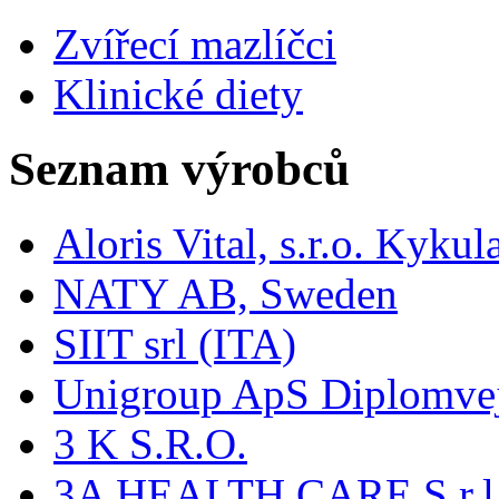
Zvířecí mazlíčci
Klinické diety
Seznam výrobců
Aloris Vital, s.r.o. Kyk
NATY AB, Sweden
SIIT srl (ITA)
Unigroup ApS Diplomve
3 K S.R.O.
3A HEALTH CARE S.r.l. -