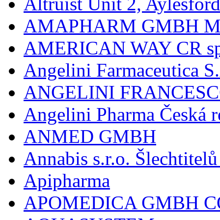
Altruist Unit 2, Aylesfor
AMAPHARM GMBH M
AMERICAN WAY CR spol
Angelini Farmaceutica S.
ANGELINI FRANCES
Angelini Pharma Česká re
ANMED GMBH
Annabis s.r.o. Šlechtite
Apipharma
APOMEDICA GMBH C