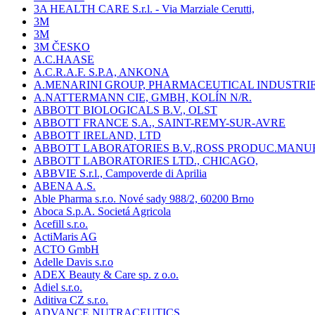
3A HEALTH CARE S.r.l. - Via Marziale Cerutti,
3M
3M
3M ČESKO
A.C.HAASE
A.C.R.A.F. S.P.A, ANKONA
A.MENARINI GROUP, PHARMACEUTICAL INDUSTRI
A.NATTERMANN CIE, GMBH, KOLÍN N/R.
ABBOTT BIOLOGICALS B.V., OLST
ABBOTT FRANCE S.A., SAINT-REMY-SUR-AVRE
ABBOTT IRELAND, LTD
ABBOTT LABORATORIES B.V.,ROSS PRODUC.MANU
ABBOTT LABORATORIES LTD., CHICAGO,
ABBVIE S.r.l., Campoverde di Aprilia
ABENA A.S.
Able Pharma s.r.o. Nové sady 988/2, 60200 Brno
Aboca S.p.A. Societá Agricola
Acefill s.r.o.
ActiMaris AG
ACTO GmbH
Adelle Davis s.r.o
ADEX Beauty & Care sp. z o.o.
Adiel s.r.o.
Aditiva CZ s.r.o.
ADVANCE NUTRACEUTICS