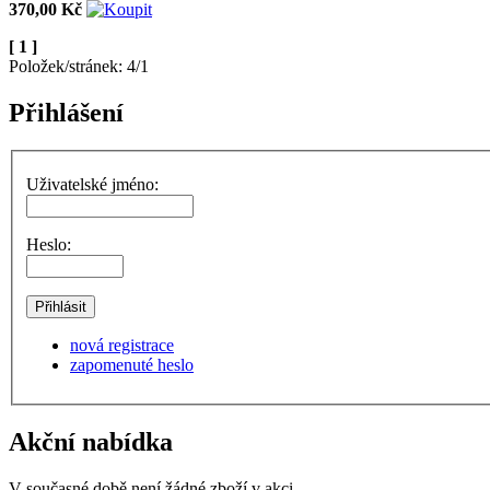
370,00 Kč
[ 1 ]
Položek/stránek: 4/1
Přihlášení
Uživatelské jméno:
Heslo:
nová registrace
zapomenuté heslo
Akční nabídka
V současné době není žádné zboží v akci.