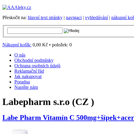
Přeskočit na:
hlavní text stránky
|
navigaci
|
vyhledávání
|
nákupní koš
Nákupní košík:
0,00 Kč
•
položek:
0
O nás
Obchodní podmínky
Ochrana osobních údajů
Reklamační řád
Jak nakupovat
Poradna
Napište nám
Labepharm s.r.o (CZ )
Labe Pharm Vitamín C 500mg+šípek+acero