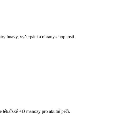
míry únavy, vyčerpání a obranyschopnosti.
e lékařské +D manozy pro akutní péči.