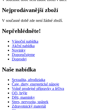
Nejprodávanější zboží
V současné době zde není žádné zboží.
Nepřehlédněte!
Vánoční nabídka
Akční nabídka
Novinky
Doporučujeme
Doprodej
Naše nabídka
Sexualita, afrodiziaka
Čaje, diety, energetické nápoje
Volně prodejné přípravky a léčiva
Oči, brýle
Děti, maminky
Stres, nervozita, spánek
Zdravotnický materiál