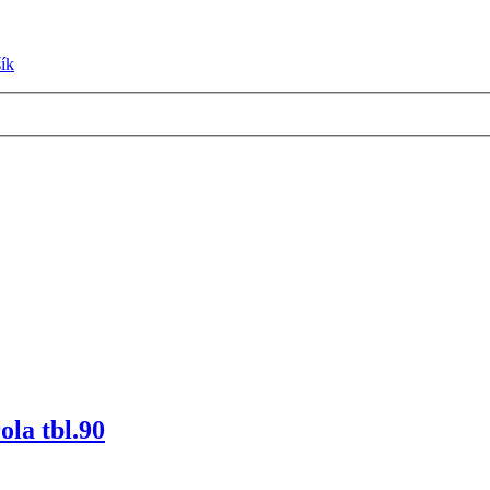
ík
la tbl.90