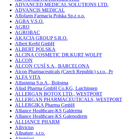
ADVANCED MEDICAL SOLUTIONS LTD.
ADVANCIS MEDICAL
Aflofarm Farmacja Polska Sp.z o.o.
AGBA V.S.O.
AGRO
AGROBAC
AKACIA GROUP S.R.O.
Albert Kerbl GmbH
ALBERT POLSKA
ALCINA COSMETIC DR.KURT WOLFF
ALCON
ALCON CUSÍ S.A., BARCELONA
Alcon Pharmaceuticals (Czech Republic) s.r.o., Pr
ALFA VITA
Alfasigma S.p.A., Bologna
Aliud Pharma GmbH Co.KG, Laichingen
ALLERGAN BOTOX LTD., WESTPORT
ALLERGAN PHARMACEUTICALS, WESTPORT
ALLERGIKA Pharma GmbH
Alliance Healthcare-KS Galderma
Alliance Healthcare-KS Galenoderm
ALLIANCE PHARM
Allivictus
Allnature, s.r.o.
Almiplast