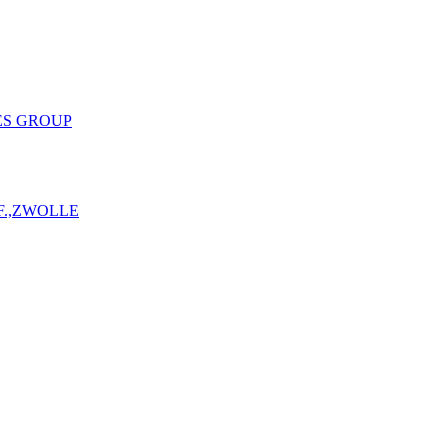
ES GROUP
F.,ZWOLLE