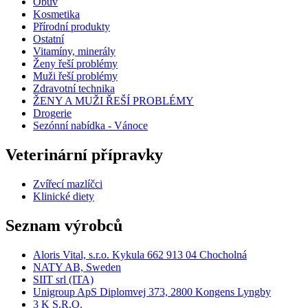
Obuv
Kosmetika
Přírodní produkty
Ostatní
Vitamíny, minerály
Ženy řeší problémy
Muži řeší problémy
Zdravotní technika
ŽENY A MUŽI ŘEŠÍ PROBLÉMY
Drogerie
Sezónní nabídka - Vánoce
Veterinární přípravky
Zvířecí mazlíčci
Klinické diety
Seznam výrobců
Aloris Vital, s.r.o. Kykula 662 913 04 Chocholná
NATY AB, Sweden
SIIT srl (ITA)
Unigroup ApS Diplomvej 373, 2800 Kongens Lyngby
3 K S.R.O.