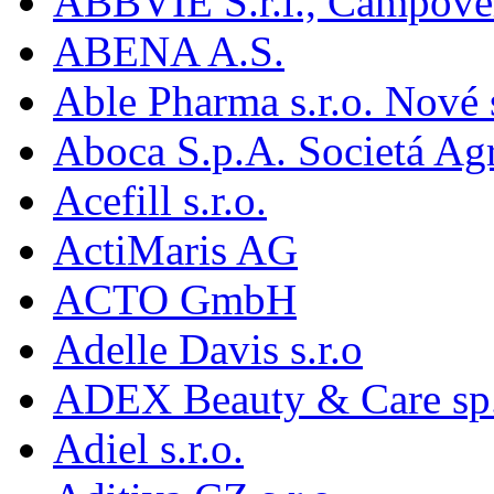
ABBVIE S.r.l., Campover
ABENA A.S.
Able Pharma s.r.o. Nové
Aboca S.p.A. Societá Agr
Acefill s.r.o.
ActiMaris AG
ACTO GmbH
Adelle Davis s.r.o
ADEX Beauty & Care sp. 
Adiel s.r.o.