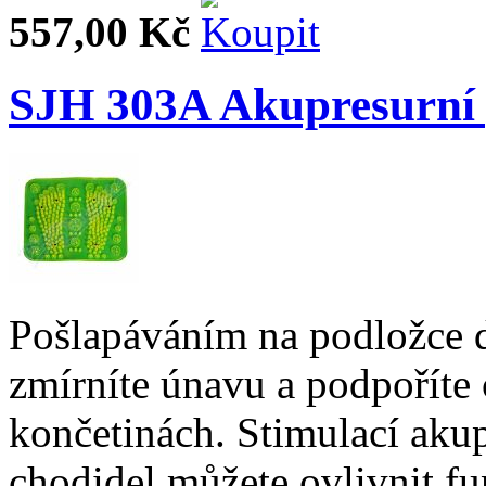
557,00 Kč
SJH 303A Akupresurní 
Pošlapáváním na podložce do
zmírníte únavu a podpoříte 
končetinách. Stimulací aku
chodidel můžete ovlivnit f