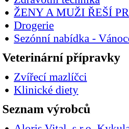
ŽENY A MUŽI ŘEŠÍ 
Drogerie
Sezónní nabídka - Vánoc
Veterinární přípravky
Zvířecí mazlíčci
Klinické diety
Seznam výrobců
Aloris Vital, s.r.o. Kyk