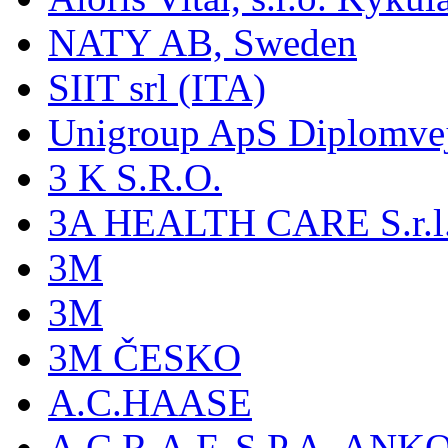
NATY AB, Sweden
SIIT srl (ITA)
Unigroup ApS Diplomve
3 K S.R.O.
3A HEALTH CARE S.r.l. -
3M
3M
3M ČESKO
A.C.HAASE
A.C.R.A.F. S.P.A, AN