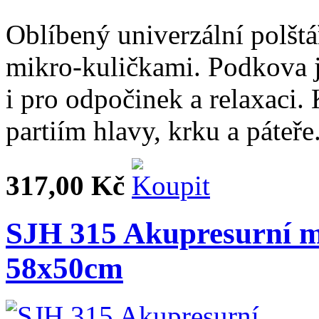
Oblíbený univerzální polštá
mikro-kuličkami. Podkova j
i pro odpočinek a relaxaci.
partiím hlavy, krku a páteře
317,00 Kč
SJH 315 Akupresurní ma
58x50cm