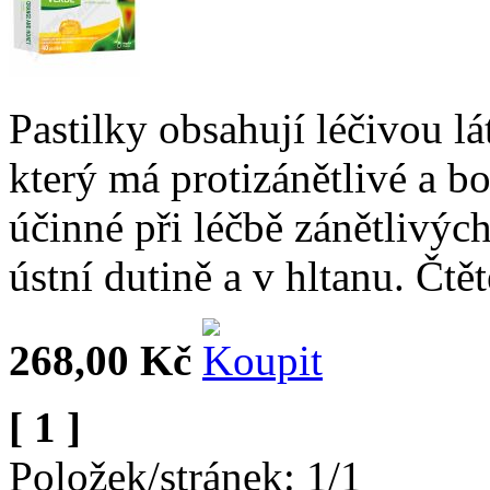
Pastilky obsahují léčivou 
který má protizánětlivé a bo
účinné při léčbě zánětlivýc
ústní dutině a v hltanu. Čtě
268,00 Kč
[ 1 ]
Položek/stránek: 1/1