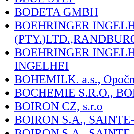
BODETA GMBH
BOEHRINGER INGEL
(PTY.)LTD.,RANDBU
BOEHRINGER INGEL
INGELHEI
BOHEMILK. a.s., Opoč
BOCHEMIE S.R.O., B
BOIRON CZ, s.r.o
BOIRON S.A., SAINT
BOIRON S.A., SAINT