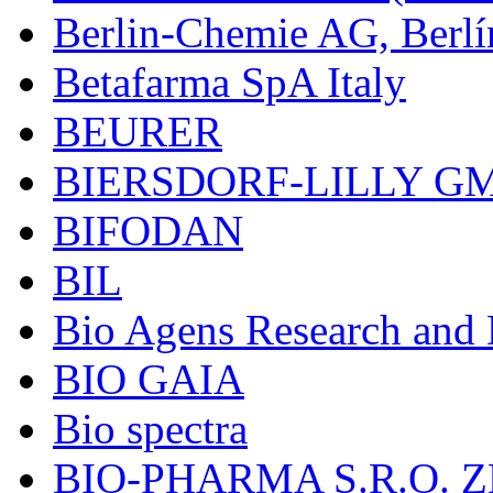
Berlin-Chemie AG, Berlí
Betafarma SpA Italy
BEURER
BIERSDORF-LILLY G
BIFODAN
BIL
Bio Agens Research an
BIO GAIA
Bio spectra
BIO-PHARMA S.R.O. Z