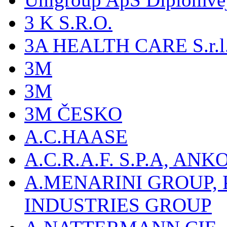
3 K S.R.O.
3A HEALTH CARE S.r.l. -
3M
3M
3M ČESKO
A.C.HAASE
A.C.R.A.F. S.P.A, AN
A.MENARINI GROUP,
INDUSTRIES GROUP