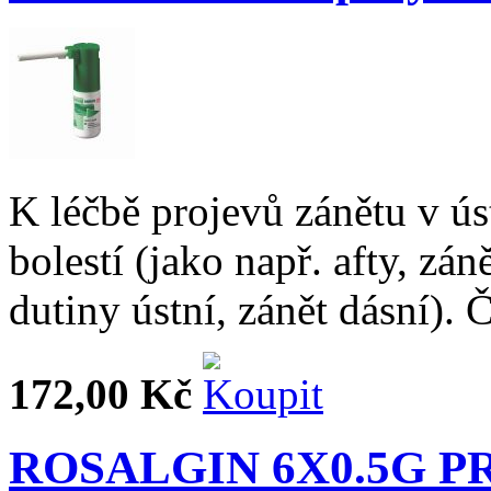
K léčbě projevů zánětu v ús
bolestí (jako např. afty, zán
dutiny ústní, zánět dásní). 
172,00 Kč
ROSALGIN 6X0.5G P