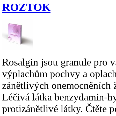
ROZTOK
Rosalgin jsou granule pro v
výplachům pochvy a oplach
zánětlivých onemocněních ž
Léčivá látka benzydamin-hy
protizánětlivé látky. Čtěte 