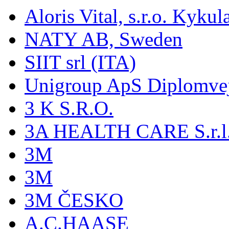
Aloris Vital, s.r.o. Kyk
NATY AB, Sweden
SIIT srl (ITA)
Unigroup ApS Diplomve
3 K S.R.O.
3A HEALTH CARE S.r.l. -
3M
3M
3M ČESKO
A.C.HAASE