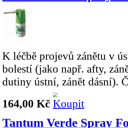
K léčbě projevů zánětu v ús
bolestí (jako např. afty, zán
dutiny ústní, zánět dásní). 
164,00 Kč
Tantum Verde Spray Fo