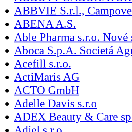
ABBVIE S.r.l., Campover
ABENA A.S.
Able Pharma s.r.o. Nové
Aboca S.p.A. Societá Agr
Acefill s.r.o.
ActiMaris AG
ACTO GmbH
Adelle Davis s.r.o
ADEX Beauty & Care sp. 
Adiel s.r.o.