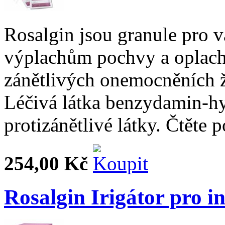
Rosalgin jsou granule pro v
výplachům pochvy a oplach
zánětlivých onemocněních ž
Léčivá látka benzydamin-hy
protizánětlivé látky. Čtěte 
254,00 Kč
Rosalgin Irigátor pro i